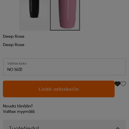
aatteet
tarvikkeet
set
tarvikkeet
aatteet
olasit
asut
set
Deep Rose
Deep Rose
set
it
a
Valitse koko
NO SIZE
asut
huolto
asut
Lisää ostoskoriin
it
it
Nouda tänään?
Valitse
myymälä
huolto
huolto
Tuotetiedot