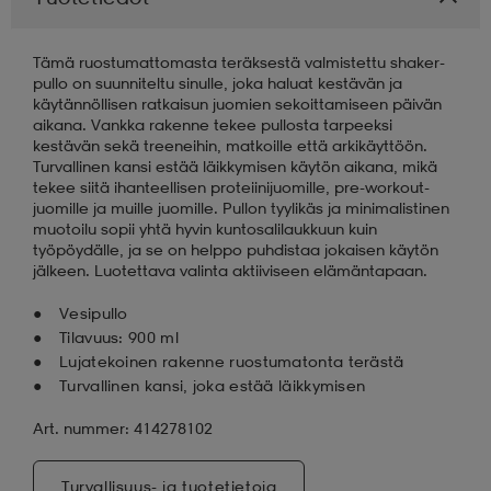
Tämä ruostumattomasta teräksestä valmistettu shaker-
pullo on suunniteltu sinulle, joka haluat kestävän ja
käytännöllisen ratkaisun juomien sekoittamiseen päivän
aikana. Vankka rakenne tekee pullosta tarpeeksi
kestävän sekä treeneihin, matkoille että arkikäyttöön.
Turvallinen kansi estää läikkymisen käytön aikana, mikä
tekee siitä ihanteellisen proteiinijuomille, pre-workout-
juomille ja muille juomille. Pullon tyylikäs ja minimalistinen
muotoilu sopii yhtä hyvin kuntosalilaukkuun kuin
työpöydälle, ja se on helppo puhdistaa jokaisen käytön
jälkeen. Luotettava valinta aktiiviseen elämäntapaan.
Vesipullo
Tilavuus: 900 ml
Lujatekoinen rakenne ruostumatonta terästä
Turvallinen kansi, joka estää läikkymisen
Art. nummer: 414278102
Turvallisuus- ja tuotetietoja