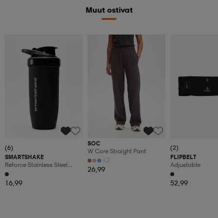
Muut ostivat
Valitse 2, maksa 44,99€
SOC
(6)
(2)
W Core Straight Pant
SMARTSHAKE
FLIPBELT
+2
Reforce Stainless Steel
Adjustable
26,99
900ml
16,99
52,99