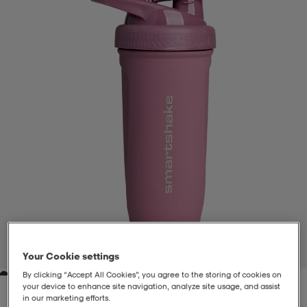
liivit
ikengät
t & pikeepaidat
ikengät
t
saappaat
ingkengät
t
ingkengät
at ja topit
elikengät
dat
engät
engät
t & pikeepaidat
allokengät
t & pikeepaidat
ilykengät
 ja otsapannat
ilykengät
-/Tennis-kengät
t & mekot
andy-/Käsipallo-kengät
eet & lapaset
andy-/Käsipallo-kengät
t & mekot
ikengät
1
/
1
Your Cookie settings
By clicking “Accept All Cookies”, you agree to the storing of cookies on
allokengät
allokengät
engät
your device to enhance site navigation, analyze site usage, and assist
in our marketing efforts.