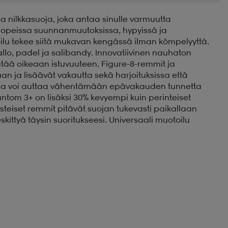
a nilkkasuoja, joka antaa sinulle varmuutta
a nopeissa suunnanmuutoksissa, hypyissä ja
toilu tekee siitä mukavan kengässä ilman kömpelyyttä.
pallo, padel ja salibandy. Innovatiivinen nauhaton
ää oikeaan istuvuuteen. Figure-8-remmit ja
aan ja lisäävät vakautta sekä harjoituksissa että
i ja voi auttaa vähentämään epävakauden tunnetta
tom 3+ on lisäksi 30% kevyempi kuin perinteiset
teiset remmit pitävät suojan tukevasti paikallaan
eskittyä täysin suoritukseesi. Universaali muotoilu