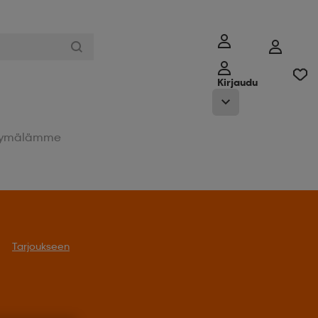
Kirjaudu
ymälämme
Tarjoukseen