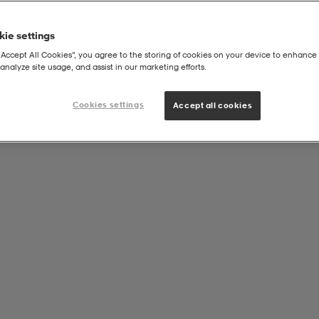
ie settings
“Accept All Cookies”, you agree to the storing of cookies on your device to enhance 
analyze site usage, and assist in our marketing efforts.
Cookies settings
Accept all cookies