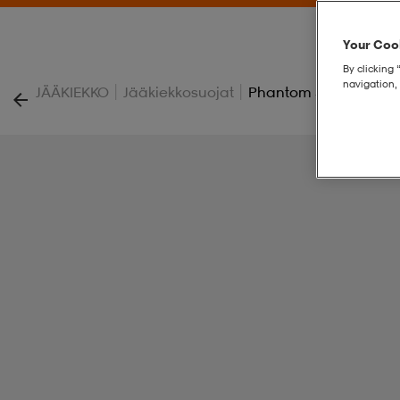
Your Cook
By clicking 
navigation, 
|
|
JÄÄKIEKKO
Jääkiekkosuojat
Phantom 3+ Ankle