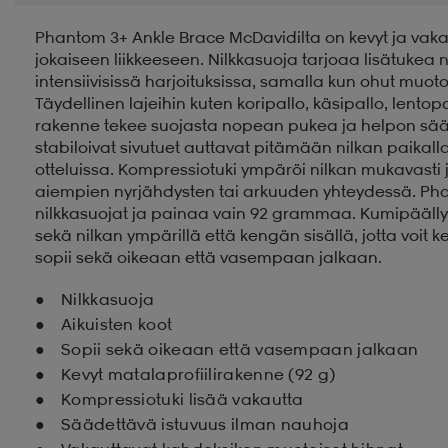
Phantom 3+ Ankle Brace McDavidilta on kevyt ja vaka
jokaiseen liikkeeseen. Nilkkasuoja tarjoaa lisätuke
intensiivisissä harjoituksissa, samalla kun ohut muo
Täydellinen lajeihin kuten koripallo, käsipallo, lento
rakenne tekee suojasta nopean pukea ja helpon säät
stabiloivat sivutuet auttavat pitämään nilkan paikall
otteluissa. Kompressiotuki ympäröi nilkan mukavast
aiempien nyrjähdysten tai arkuuden yhteydessä. Phan
nilkkasuojat ja painaa vain 92 grammaa. Kumipäällys
sekä nilkan ympärillä että kengän sisällä, jotta voit k
sopii sekä oikeaan että vasempaan jalkaan.
Nilkkasuoja
Aikuisten koot
Sopii sekä oikeaan että vasempaan jalkaan
Kevyt matalaprofiilirakenne (92 g)
Kompressiotuki lisää vakautta
Säädettävä istuvuus ilman nauhoja