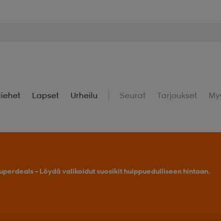
iehet
Lapset
Urheilu
Seurat
Tarjoukset
My
uperdeals – Löydä valikoidut suosikit huippuedulliseen hintaan.