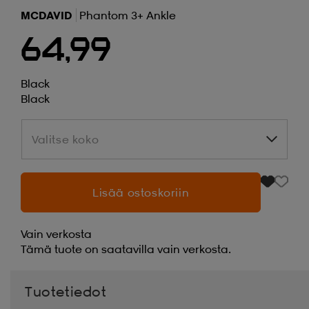
MCDAVID
Phantom 3+ Ankle
64,99
Black
Black
Valitse koko
Valitse koko
Lisää ostoskoriin
Vain verkosta
Tämä tuote on saatavilla vain verkosta.
Tuotetiedot