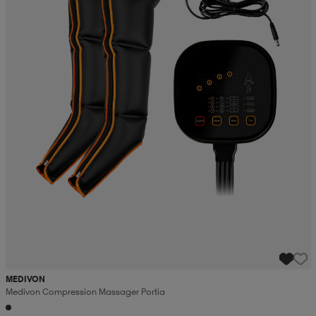
MEDIVON
Medivon Compression Massager Portia