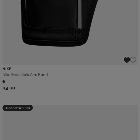
NIKE
Nike Essentials Arm Band
34,99
Alennettu hinta