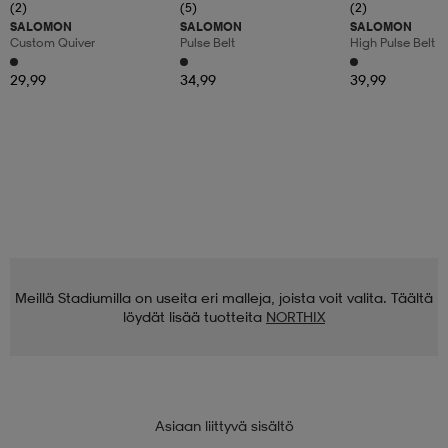
(2)
(5)
(2)
SALOMON
SALOMON
SALOMON
Custom Quiver
Pulse Belt
High Pulse Belt
29,99
34,99
39,99
Meillä Stadiumilla on useita eri malleja, joista voit valita. Täältä
löydät lisää tuotteita
NORTHIX
Asiaan liittyvä sisältö