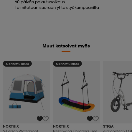
60 päivän palautusoikeus
Toimitetaan suoraan yhteistyökumppanilta
Muut katsoivat myös
Alennettu hinta
Alennettu hinta
NORTHIX
NORTHIX
STIGA
5-Person Waterproof
Nest Swing Children's Tree
Air Scooter S T Si