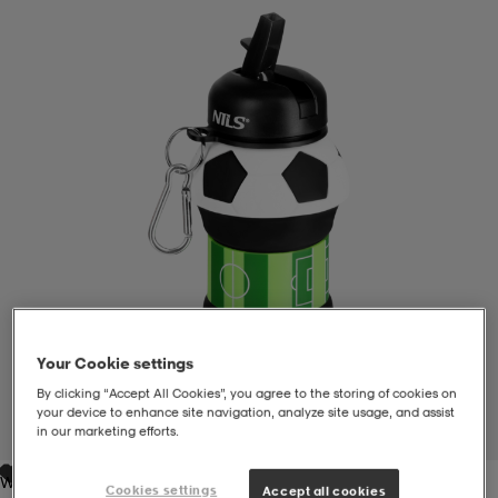
liivit
ikengät
t & pikeepaidat
ikengät
t
saappaat
ingkengät
t
ingkengät
at ja topit
elikengät
dat
engät
engät
t & pikeepaidat
allokengät
t & pikeepaidat
ilykengät
 ja otsapannat
ilykengät
-/Tennis-kengät
Your Cookie settings
t & mekot
andy-/Käsipallo-kengät
eet & lapaset
andy-/Käsipallo-kengät
t & mekot
ikengät
By clicking “Accept All Cookies”, you agree to the storing of cookies on
your device to enhance site navigation, analyze site usage, and assist
in our marketing efforts.
1
/
4
allokengät
allokengät
engät
White
Cookies settings
Accept all cookies