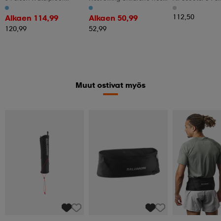
Camping Tent With Mesh
Swing With 100-160cm
Doors Windows
Adjustable Rope Hanging
112,50
Alkaen 114,99
Alkaen 50,99
Swing Colorful 123 X 45cm
120,99
52,99
Muut ostivat myös