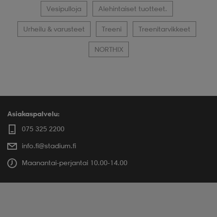
Vesipulloja
Alehintaiset tuotteet.
Urheilu & varusteet
Treeni
Treenitarvikkeet
NORTHIX
Asiakaspalvelu:
075 325 2200
info.fi@stadium.fi
Maanantai-perjantai 10.00-14.00