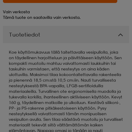
Vain verkosta
aatteet
tarvikkeet
set
tarvikkeet
aatteet
Tämä tuote on saatavilla vain verkosta.
Tuotetiedot
olasit
asut
set
Koe käyttömukavuus tällä taitettavalla vesipullolla, joka
set
it
a
on täydellinen harjoitteluun ja päivittäiseen käyttöön. Sen
kompakti muotoilu mahtuu vaivattomasti laukkuihin tai
taskuihin varmistaen, että nesteytys on aina käden
ulottuvilla. Maksimoi tilaa kokoontaitettavalla rakenteella
asut
huolto
asut
ja pienennä 18,5 cm:stä 10,5 cm:iin. Nauti turvallisesta
nesteytyksestä BPA-vapailla, LFGB-sertifioiduilla
materiaaleilla. Turvallinen ote ergonomisella muodolla ja
tukevalla korkilla, ihanteellinen aktiiviseen käyttöön. Kevyt
it
it
160 g, täydellinen matkoille ja ulkoiluun. Kestävä silikoni-,
PP- ja PS-rakenne pitkäkestoiseen käyttöön. Pysy
nesteytyksellä vaivattomasti tämän monipuolisen
vesipullon avulla. Sen tilaa säästävä muotoilu ja turvalliset
huolto
huolto
materiaalit tekevät siitä välttämättömän kaiken
elämäntavan. Nappaa omasi jo tänään ja nauti