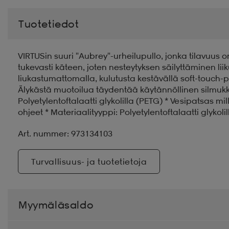
Tuotetiedot
VIRTUSin suuri "Aubrey"-urheilupullo, jonka tilavuus o
tukevasti käteen, joten nesteytyksen säilyttäminen li
liukastumattomalla, kulutusta kestävällä soft-touch-pi
Älykästä muotoilua täydentää käytännöllinen silmukka
Polyetylentoftalaatti glykolilla (PETG) * Vesipatsas mi
ohjeet * Materiaalityyppi: Polyetylentoftalaatti glykoli
Art. nummer: 973134103
Turvallisuus- ja tuotetietoja
Myymäläsaldo