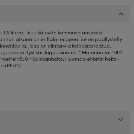
n 1,9 litraa, istuu kätevän kahvansa ansiosta
ikunnan aikana on erittäin helppoa! Se on päällystetty
nnoitteella, ja se on elintarvikekelpoista laatua.
, jossa on tyylikäs logopainatus. * Materiaalia: 100%
llimetreinä: 0 * Sairaanhoito: Huomaa etiketin hoito -
lla (PETG)