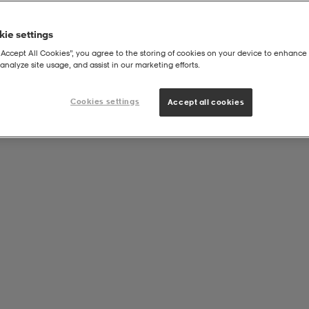
ie settings
“Accept All Cookies”, you agree to the storing of cookies on your device to enhance 
analyze site usage, and assist in our marketing efforts.
Cookies settings
Accept all cookies