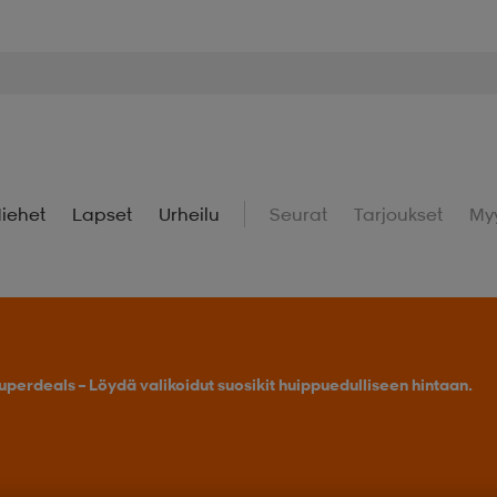
iehet
Lapset
Urheilu
Seurat
Tarjoukset
My
uperdeals – Löydä valikoidut suosikit huippuedulliseen hintaan.