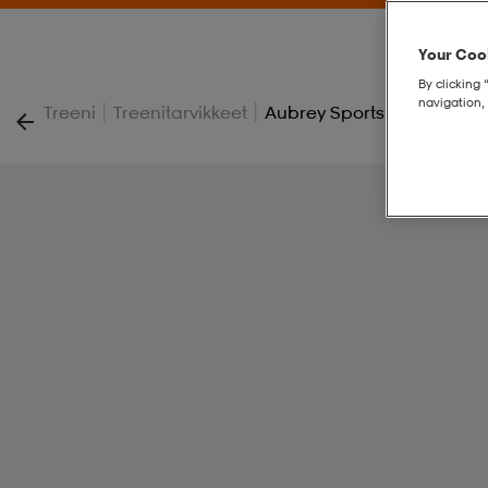
Your Cook
By clicking 
navigation, 
|
|
Treeni
Treenitarvikkeet
Aubrey Sports Bottle