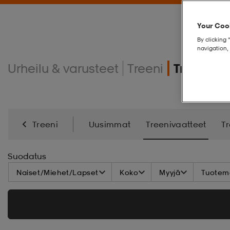
Your Cook
By clicking 
navigation, 
Urheilu & varusteet
Treeni
Treeniva
Treeni
Uusimmat
Treenivaatteet
T
Energialisä
Kamppailulajit
Suodatus
Naiset/Miehet/Lapset
Koko
Myyjä
Tuoteme