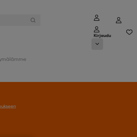
Kirjaudu
ymälämme
Tarjoukseen