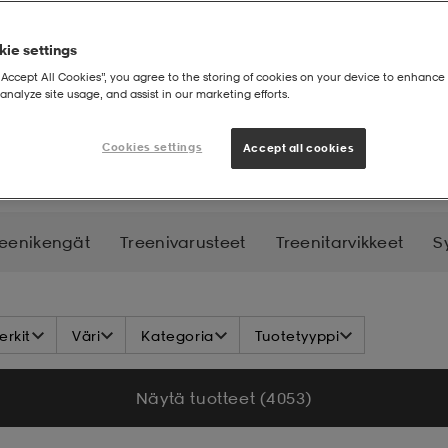
ie settings
“Accept All Cookies”, you agree to the storing of cookies on your device to enhance 
analyze site usage, and assist in our marketing efforts.
atteet
Cookies settings
Accept all cookies
reenikengät
Treenivarusteet
Treenitarvikkeet
S
rkit
Väri
Kategoria
Tuotetyyppi
Näytä tuotteet (4 053)