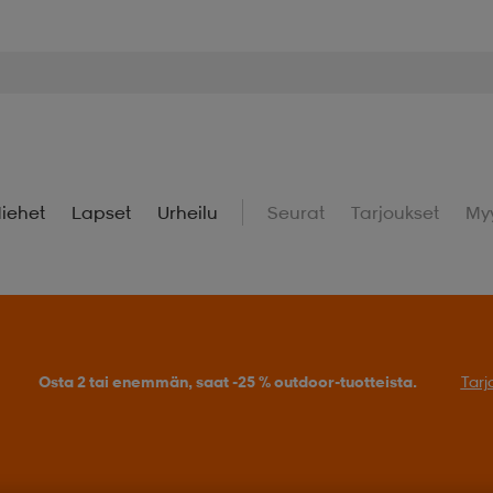
iehet
Lapset
Urheilu
Seurat
Tarjoukset
My
uperdeals – Löydä valikoidut suosikit huippuedulliseen hintaan.