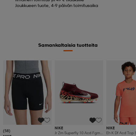
Joukkueen tuote, 4-9 päivän toimitusaika
Samankaltaisia tuotteita
NIKE
NIKE
(58)
Jr Zm Superfly 10 Acd Fgmg
Eh K Df Acd Top 