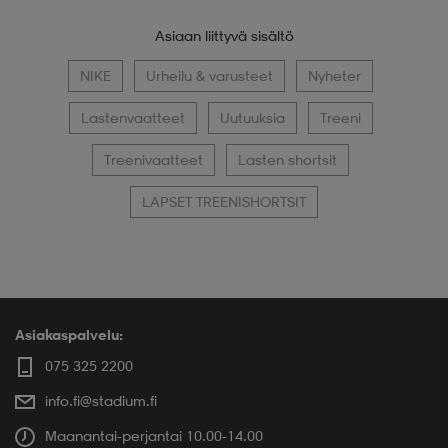
Asiaan liittyvä sisältö
NIKE
Urheilu & varusteet
Nyheter
Lastenvaatteet
Uutuuksia
Treeni
Treenivaatteet
Lasten shortsit
LAPSET TREENISHORTSIT
Asiakaspalvelu:
075 325 2200
info.fi@stadium.fi
Maanantai-perjantai 10.00-14.00