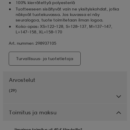
100% kierrätettyä polyesteriä
Tuotteeseen sisältyvät vain ne yksityiskohdat, jotka
näkyvät tuotekuvassa. Jos kuvassa ei näy
seuralogoa, tuote toimitetaan ilman logoa.
Koko-opas: XS=122–128, S=128–137, M=137–147,
L=147–158, XL=158–170
Art. nummer: 298937105
Turvallisuus- ja tuotetietoja
Arvostelut
(29)
Toimitus ja maksu
Ilmainen toimitus yli 49 € tilauksille*