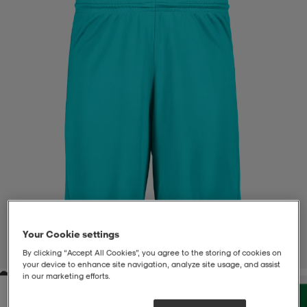
liivit
ikengät
t & pikeepaidat
ikengät
t
saappaat
ingkengät
t
ingkengät
at ja topit
elikengät
dat
engät
engät
t & pikeepaidat
allokengät
t & pikeepaidat
ilykengät
 ja otsapannat
ilykengät
-/Tennis-kengät
t & mekot
andy-/Käsipallo-kengät
eet & lapaset
andy-/Käsipallo-kengät
t & mekot
ikengät
Your Cookie settings
1
/
2
By clicking “Accept All Cookies”, you agree to the storing of cookies on
your device to enhance site navigation, analyze site usage, and assist
in our marketing efforts.
allokengät
allokengät
engät