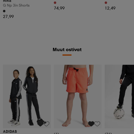
NIKE
Nu3
G Np 3in Shorts
74,99
12,49
27,99
Muut ostivat
ADIDAS