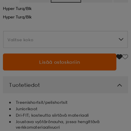
Hyper Turq/blk
aatteet
tarvikkeet
set
tarvikkeet
aatteet
Hyper Turq/blk
olasit
asut
set
Valitse koko
Valitse koko
set
it
a
Lisää ostoskoriin
asut
huolto
asut
Tuotetiedot
it
it
Treenishortsit/pelishortsit
Juniorikoot
Dri-FIT; kosteutta siirtävä materiaali
Joustava vyötärönauha, jossa hengittävä
huolto
huolto
verkkomateriaalivuori