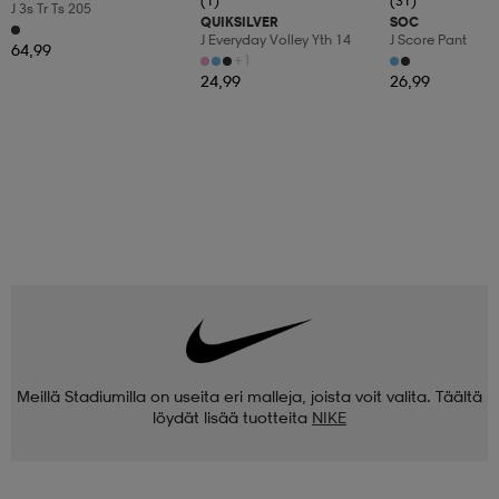
(1)
(31)
J 3s Tr Ts 205
QUIKSILVER
SOC
J Everyday Volley Yth 14
J Score Pant
64,99
+1
24,99
26,99
Meillä Stadiumilla on useita eri malleja, joista voit valita. Täältä
löydät lisää tuotteita
NIKE