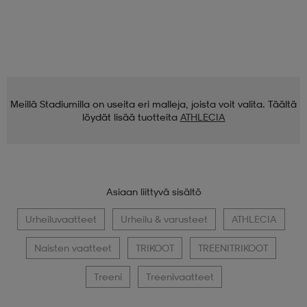
Meillä Stadiumilla on useita eri malleja, joista voit valita. Täältä
löydät lisää tuotteita
ATHLECIA
Asiaan liittyvä sisältö
Urheiluvaatteet
Urheilu & varusteet
ATHLECIA
Naisten vaatteet
TRIKOOT
TREENITRIKOOT
Treeni
Treenivaatteet