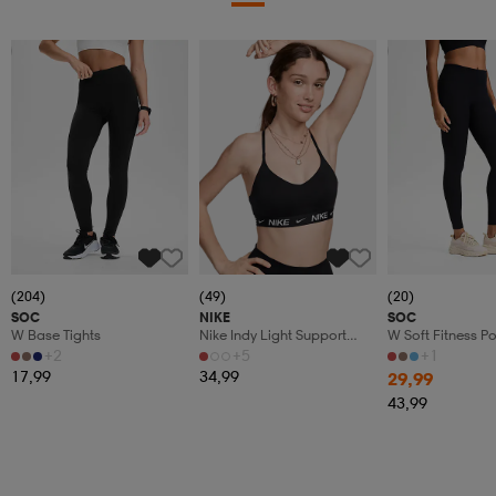
Katso hintaa
Member
(204)
(49)
(20)
SOC
NIKE
SOC
W Base Tights
Nike Indy Light Support
W Soft Fitness Po
Women's Pad
+2
+5
+1
17,99
34,99
29,99
43,99