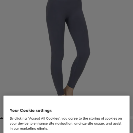
liivit
ikengät
t & pikeepaidat
ikengät
t
saappaat
ingkengät
t
ingkengät
at ja topit
elikengät
dat
engät
engät
t & pikeepaidat
allokengät
t & pikeepaidat
ilykengät
 ja otsapannat
ilykengät
-/Tennis-kengät
t & mekot
andy-/Käsipallo-kengät
eet & lapaset
andy-/Käsipallo-kengät
t & mekot
ikengät
1
/
7
Your Cookie settings
By clicking “Accept All Cookies”, you agree to the storing of cookies on
allokengät
allokengät
engät
your device to enhance site navigation, analyze site usage, and assist
in our marketing efforts.