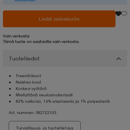
Lisää ostoskoriin
Vain verkosta
Tämä tuote on saatavilla vain verkosta.
Tuotetiedot
Treenitrikoot
Naisten koot
Korkea vyötärö
Miellyttävä neulosmateriaali
83% nailonia, 16% elastaania ja 1% polyesteriä
Art. nummer: 382722103
Turvallisuus- ja tuotetietoja