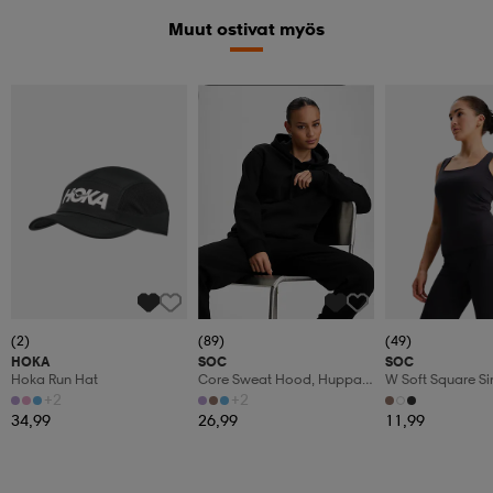
Muut ostivat myös
Valitse 2, maksa 44,99€
(2)
(89)
(49)
HOKA
SOC
SOC
Hoka Run Hat
Core Sweat Hood, Huppari,
W Soft Square Si
Naisten
+2
+2
34,99
26,99
11,99