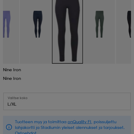
aatteet
tarvikkeet
set
tarvikkeet
aatteet
olasit
asut
set
set
it
a
Nine Iron
Nine Iron
asut
huolto
asut
Valitse koko
it
it
L/XL
Tuotteen myy ja toimittaa
onQuality FI
, poissuljettu
huolto
huolto
lahjakortti ja Stadiumin yleiset alennukset ja tarjoukset.
Ostoehdot