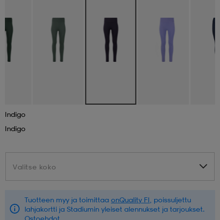
aatteet
tarvikkeet
set
tarvikkeet
aatteet
olasit
asut
set
set
it
a
Indigo
Indigo
asut
huolto
asut
Valitse koko
Valitse koko
it
it
Tuotteen myy ja toimittaa
onQuality FI
, poissuljettu
huolto
huolto
lahjakortti ja Stadiumin yleiset alennukset ja tarjoukset.
Ostoehdot