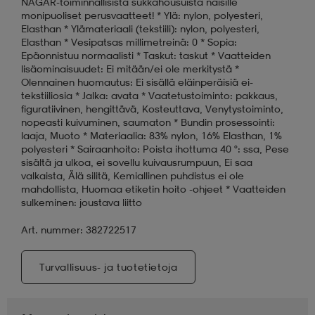
NAGAR-toiminnallisista sukkahousuista naisille
monipuoliset perusvaatteet! * Ylä: nylon, polyesteri,
Elasthan * Ylämateriaali (tekstiili): nylon, polyesteri,
Elasthan * Vesipatsas millimetreinä: 0 * Sopia:
Epäonnistuu normaalisti * Taskut: taskut * Vaatteiden
lisäominaisuudet: Ei mitään/ei ole merkitystä *
Olennainen huomautus: Ei sisällä eläinperäisiä ei-
tekstiiliosia * Jalka: avata * Vaatetustoiminto: pakkaus,
figuratiivinen, hengittävä, Kosteuttava, Venytystoiminto,
nopeasti kuivuminen, saumaton * Bundin prosessointi:
laaja, Muoto * Materiaalia: 83% nylon, 16% Elasthan, 1%
polyesteri * Sairaanhoito: Poista ihottuma 40 °: ssa, Pese
sisältä ja ulkoa, ei sovellu kuivausrumpuun, Ei saa
valkaista, Älä silitä, Kemiallinen puhdistus ei ole
mahdollista, Huomaa etiketin hoito -ohjeet * Vaatteiden
sulkeminen: joustava liitto
Art. nummer: 382722517
Turvallisuus- ja tuotetietoja