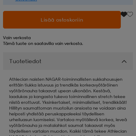
Lisää ostoskoriin
Vain verkosta
Tämä tuote on saatavilla vain verkosta.
Tuotetiedot
Athlecian naisten NAGAR-toiminnallisten sukkahousujen
erittäin tiukka istuvuus ja trendikäs korkeavyötäröinen
vyötärönauha takaavat upean ulkonäön. Kestävä,
laadukas ja kangasta tukeva toiminnallinen stretch tekee
niistä erottuvat. Yksinkertaiset, minimalistiset, trendikkäät!
Hillityn saumattoman muotoilun ansiosta ne voidaan aina
helposti yhdistää peruskappaleeksi täydellisen
urheiluasun luomiseksi. Vartaloa myötäilevä korkea, leveä
vyötärönauha ja matalahkot saumat takaavat myös
täydellisen vartalon muodon. Kaikki tämä tekee Athlecian