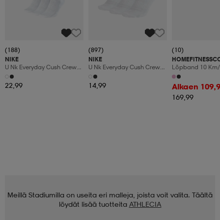
(188)
(897)
(10)
NIKE
NIKE
HOMEFITNESSC
U Nk Everyday Cush Crew
U Nk Everyday Cush Crew
Löpband 10 Km/
6pr-Bd
3pr
Manuaalinen Kal
Led-Display
22,99
14,99
Alkaen 109,
169,99
Meillä Stadiumilla on useita eri malleja, joista voit valita. Täältä
löydät lisää tuotteita
ATHLECIA