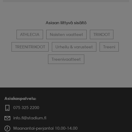
Asiaan liittyvä sisältö
ATHLECIA
Naisten vaatteet
TRIKOOT
TREENITRIKOOT
Urheilu & varusteet
Treeni
Treenivaatteet
Asiakaspalvelu:
075 325 2200
info.fi@stadium.fi
Maanantai-perjantai 10.00-14.00