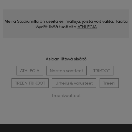
Meillä Stadiumilla on useita eri malleja, joista voit valita. Täältä
löydät lisää tuotteita
ATHLECIA
Asiaan liittyvä sisältö
ATHLECIA
Naisten vaatteet
TRIKOOT
TREENITRIKOOT
Urheilu & varusteet
Treeni
Treenivaatteet