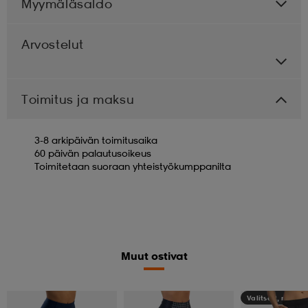
Myymäläsaldo
Arvostelut
Toimitus ja maksu
3-8 arkipäivän toimitusaika
60 päivän palautusoikeus
Toimitetaan suoraan yhteistyökumppanilta
Muut ostivat
Valitse 2, maksa