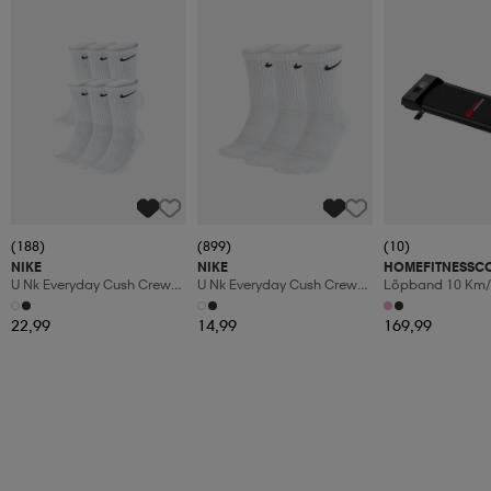
(188)
(899)
(10)
NIKE
NIKE
HOMEFITNESSC
U Nk Everyday Cush Crew
U Nk Everyday Cush Crew
Löpband 10 Km/
6pr-Bd
3pr
Manuaalinen Kal
Led-Display
22,99
14,99
169,99