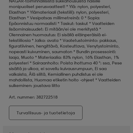
NAGAR-toiminnallisista sukkahousuista naisille
monipuoliset perusvaatteet! * Ylä: nylon, polyesteri,
Elasthan * Ylämateriaali (tekstiili): nylon, polyesteri,
Elasthan * Vesipatsas millimetreinä: 0 * Sopia:
Epäonnistuu normaalisti * Taskut: taskut * Vaatteiden
lisäominaisuudet: Ei mitään/ei ole merkitystä *
Olennainen huomautus: Ei sisällä eläinperäisiä ei-
tekstiiliosia * Jalka: avata * Vaatetustoiminto: pakkaus,
figuratiivinen, hengittävä, Kosteuttava, Venytystoiminto,
nopeasti kuivuminen, saumaton * Bundin prosessointi:
laaja, Muoto * Materiaalia: 83% nylon, 16% Elasthan, 1%
polyesteri * Sairaanhoito: Poista ihottuma 40 °: ssa, Pese
sisältä ja ulkoa, ei sovellu kuivausrumpuun, Ei saa
valkaista, Älä silitä, Kemiallinen puhdistus ei ole
mahdollista, Huomaa etiketin hoito -ohjeet * Vaatteiden
sulkeminen: joustava liitto
Art. nummer: 382722518
Turvallisuus- ja tuotetietoja