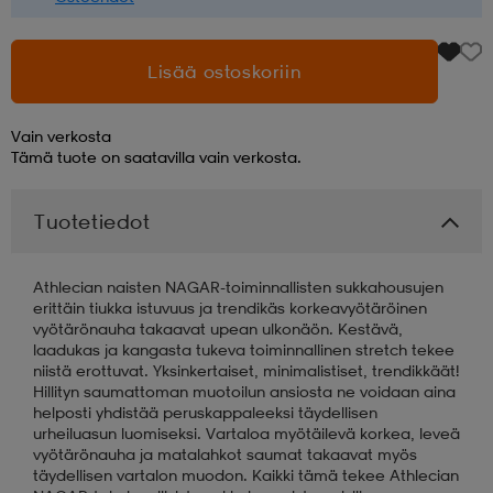
Lisää ostoskoriin
Vain verkosta
Tämä tuote on saatavilla vain verkosta.
Tuotetiedot
Athlecian naisten NAGAR-toiminnallisten sukkahousujen
erittäin tiukka istuvuus ja trendikäs korkeavyötäröinen
vyötärönauha takaavat upean ulkonäön. Kestävä,
laadukas ja kangasta tukeva toiminnallinen stretch tekee
niistä erottuvat. Yksinkertaiset, minimalistiset, trendikkäät!
Hillityn saumattoman muotoilun ansiosta ne voidaan aina
helposti yhdistää peruskappaleeksi täydellisen
urheiluasun luomiseksi. Vartaloa myötäilevä korkea, leveä
vyötärönauha ja matalahkot saumat takaavat myös
täydellisen vartalon muodon. Kaikki tämä tekee Athlecian