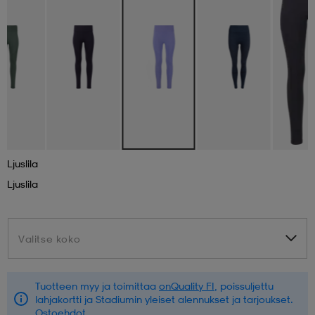
aatteet
tarvikkeet
set
tarvikkeet
aatteet
olasit
asut
set
set
it
a
Ljuslila
Ljuslila
asut
huolto
asut
Valitse koko
Valitse koko
it
it
Tuotteen myy ja toimittaa
onQuality FI
, poissuljettu
huolto
huolto
lahjakortti ja Stadiumin yleiset alennukset ja tarjoukset.
Ostoehdot