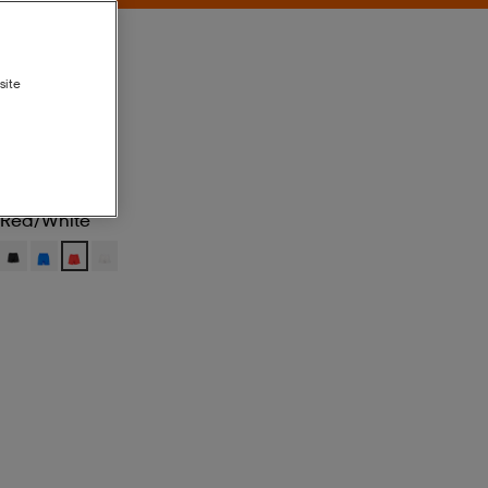
site
Red/white
Red/white