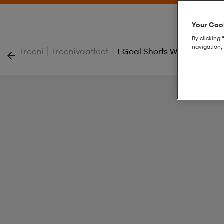
Your Cook
By clicking 
navigation, 
|
|
Treeni
Treenivaatteet
T Goal Shorts Wmns