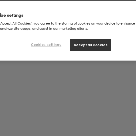
ie settings
“Accept All Cookies”, you agree to the storing of cookies on your device to enhance 
analyze site usage, and assist in our marketing efforts.
Cookies settings
Accept all cookies