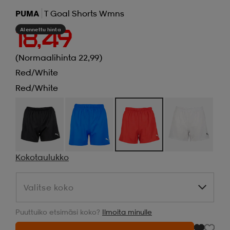
PUMA
T Goal Shorts Wmns
Alennettu hinta
18,49
(Normaalihinta 22,99)
Red/white
Red/white
Kokotaulukko
Valitse koko
Valitse koko
Puuttuiko etsimäsi koko?
Ilmoita minulle