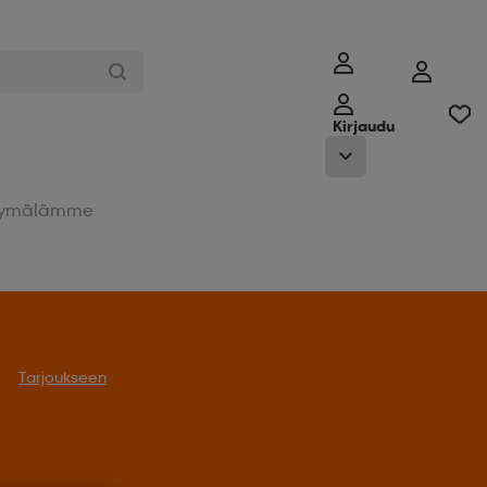
Kirjaudu
ymälämme
Tarjoukseen