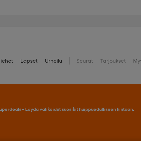
iehet
Lapset
Urheilu
Seurat
Tarjoukset
My
uperdeals – Löydä valikoidut suosikit huippuedulliseen hintaan.