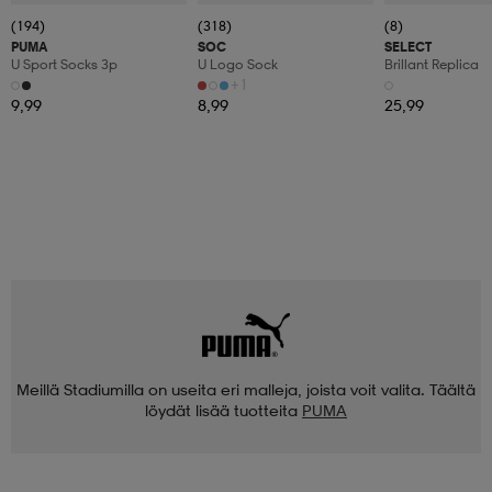
(194)
(318)
(8)
PUMA
SOC
SELECT
U Sport Socks 3p
U Logo Sock
Brillant Replica
+1
9,99
8,99
25,99
Meillä Stadiumilla on useita eri malleja, joista voit valita. Täältä
löydät lisää tuotteita
PUMA