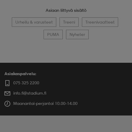
Asiaan liittyvä sisältö
Urheilu & varusteet
Treeni
Treenivaatteet
PUMA
Nyheter
Asiakaspalvelu:
075 325 2200
info.fi@stadium.fi
Maanantai-perjantai 10.00-14.00