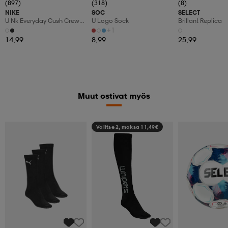
(897)
(318)
(8)
NIKE
SOC
SELECT
U Nk Everyday Cush Crew
U Logo Sock
Brillant Replica
3pr
+1
14,99
8,99
25,99
Muut ostivat myös
Valitse 2, maksa 11,49€