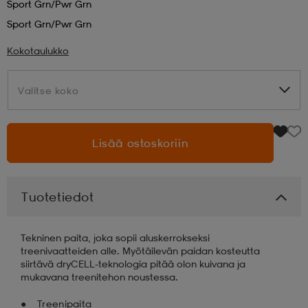
Sport Grn/pwr Grn
Sport Grn/pwr Grn
aatteet
tarvikkeet
set
tarvikkeet
aatteet
Kokotaulukko
olasit
asut
set
Valitse koko
Valitse koko
set
it
a
Lisää ostoskoriin
asut
huolto
asut
Tuotetiedot
it
it
Tekninen paita, joka sopii aluskerrokseksi
treenivaatteiden alle. Myötäilevän paidan kosteutta
siirtävä dryCELL-teknologia pitää olon kuivana ja
mukavana treenitehon noustessa.
huolto
huolto
Treenipaita