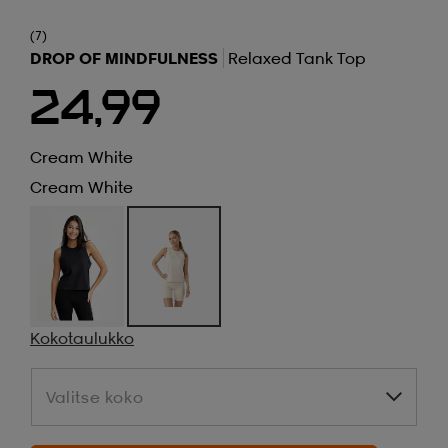
(7)
DROP OF MINDFULNESS
Relaxed Tank Top
24,99
Cream White
Cream White
Kokotaulukko
Valitse koko
Valitse koko