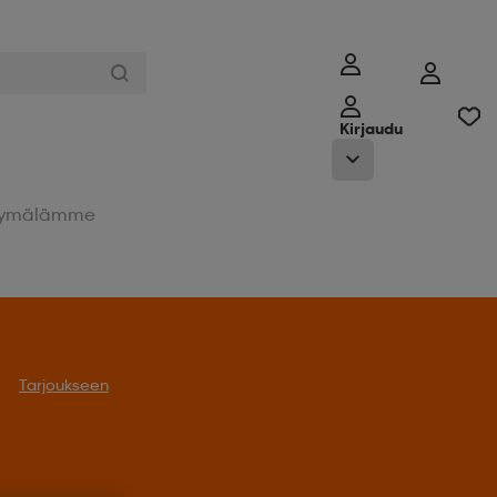
Kirjaudu
ymälämme
Tarjoukseen