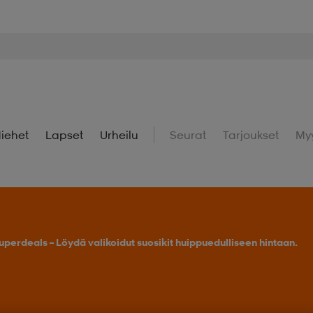
iehet
Lapset
Urheilu
Seurat
Tarjoukset
My
uperdeals – Löydä valikoidut suosikit huippuedulliseen hintaan.