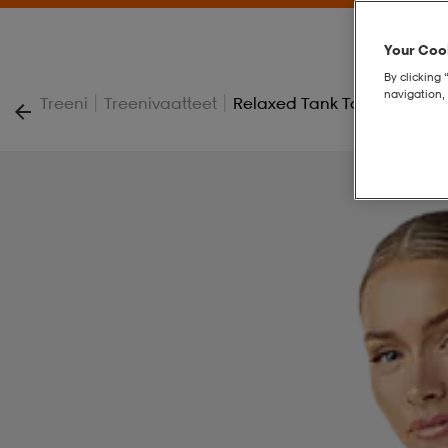
Your Cook
By clicking 
navigation, 
|
|
Treeni
Treenivaatteet
Relaxed Tank Top