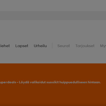
iehet
Lapset
Urheilu
Seurat
Tarjoukset
My
uperdeals – Löydä valikoidut suosikit huippuedulliseen hintaan.