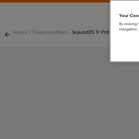
Your Cook
By clicking 
navigation, 
|
|
Treeni
Treenivaatteet
Squad25 Tr Pnt