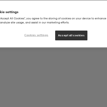
ie settings
“Accept All Cookies”, you agree to the storing of cookies on your device to enhance 
analyze site usage, and assist in our marketing efforts.
Cookies settings
Accept all cookies