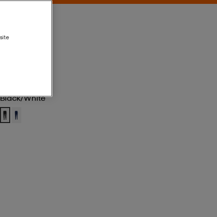
site
Black/white
Black/white