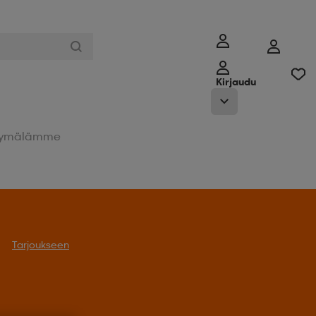
Kirjaudu
ymälämme
Tarjoukseen