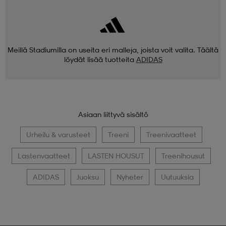
Meillä Stadiumilla on useita eri malleja, joista voit valita. Täältä
löydät lisää tuotteita
ADIDAS
Asiaan liittyvä sisältö
Urheilu & varusteet
Treeni
Treenivaatteet
Lastenvaatteet
LASTEN HOUSUT
Treenihousut
ADIDAS
Juoksu
Nyheter
Uutuuksia