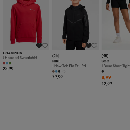
CHAMPION
(26)
(45)
J Hooded Sweatshirt
NIKE
SOC
J Nsw Tch Flc Fz - Pd
J Base Short Tigh
23,99
+5
79,99
8,99
12,99