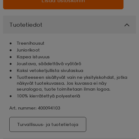
Lisää ostoskoriin
Tuotetiedot
Treenihousut
Juniorikoot
Kapea istuvuus
Joustava, säädettävä vyötärö
Kaksi vetoketjullista sivutaskua
Tuotteeseen sisältyvät vain ne yksityiskohdat, jotka
näkyvät tuotekuvassa. Jos kuvassa ei näy
seuralogoa, tuote toimitetaan ilman logoa.
100% kierrätettyä polyesteriä
Art. nummer: 400094103
Turvallisuus- ja tuotetietoja