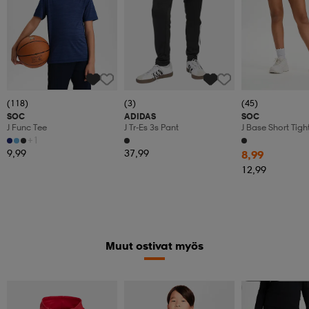
(118)
(3)
(45)
SOC
ADIDAS
SOC
J Func Tee
J Tr-Es 3s Pant
J Base Short Tigh
+1
9,99
37,99
8,99
12,99
Muut ostivat myös
Member