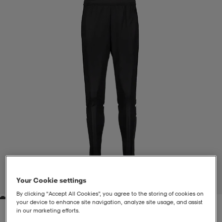
liivit
ikengät
t & pikeepaidat
ikengät
t
saappaat
ingkengät
t
ingkengät
at ja topit
elikengät
dat
engät
engät
t & pikeepaidat
allokengät
t & pikeepaidat
ilykengät
 ja otsapannat
ilykengät
-/Tennis-kengät
t & mekot
andy-/Käsipallo-kengät
eet & lapaset
andy-/Käsipallo-kengät
t & mekot
ikengät
Your Cookie settings
1
/
4
By clicking “Accept All Cookies”, you agree to the storing of cookies on
your device to enhance site navigation, analyze site usage, and assist
allokengät
allokengät
engät
in our marketing efforts.