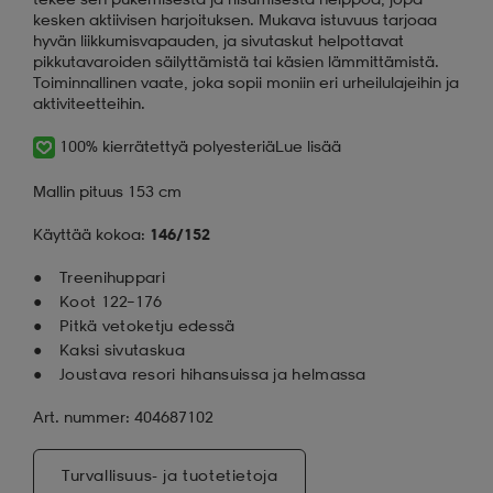
kesken aktiivisen harjoituksen. Mukava istuvuus tarjoaa
hyvän liikkumisvapauden, ja sivutaskut helpottavat
pikkutavaroiden säilyttämistä tai käsien lämmittämistä.
Toiminnallinen vaate, joka sopii moniin eri urheilulajeihin ja
aktiviteetteihin.
100% kierrätettyä polyesteriä
Lue lisää
Mallin pituus 153 cm
Käyttää kokoa:
146/152
Treenihuppari
Koot 122–176
Pitkä vetoketju edessä
Kaksi sivutaskua
Joustava resori hihansuissa ja helmassa
Art. nummer: 404687102
Turvallisuus- ja tuotetietoja