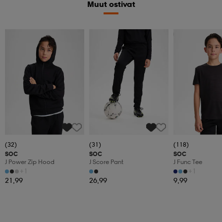
Muut ostivat
Katso hintaa
(32)
(31)
(118)
SOC
SOC
SOC
J Power Zip Hood
J Score Pant
J Func Tee
+1
+1
21,99
26,99
9,99