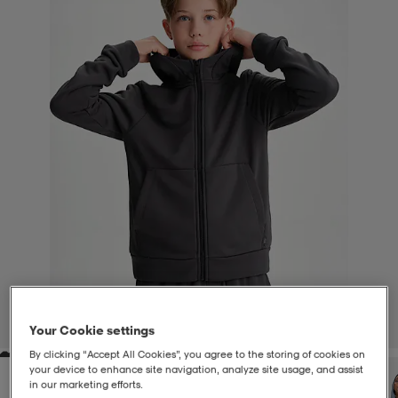
liivit
ikengät
t & pikeepaidat
ikengät
t
saappaat
ingkengät
t
ingkengät
at ja topit
elikengät
dat
engät
engät
t & pikeepaidat
allokengät
t & pikeepaidat
ilykengät
 ja otsapannat
ilykengät
-/Tennis-kengät
t & mekot
andy-/Käsipallo-kengät
eet & lapaset
andy-/Käsipallo-kengät
t & mekot
ikengät
1
/
4
Your Cookie settings
By clicking “Accept All Cookies”, you agree to the storing of cookies on
allokengät
allokengät
engät
your device to enhance site navigation, analyze site usage, and assist
in our marketing efforts.