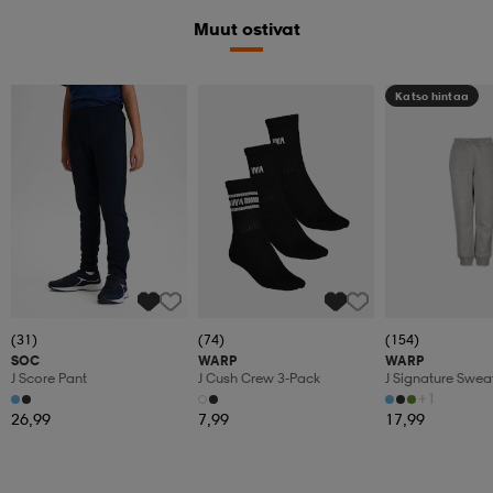
Muut ostivat
Katso hintaa
(31)
(74)
(154)
SOC
WARP
WARP
J Score Pant
J Cush Crew 3-Pack
J Signature Swea
+1
26,99
7,99
17,99