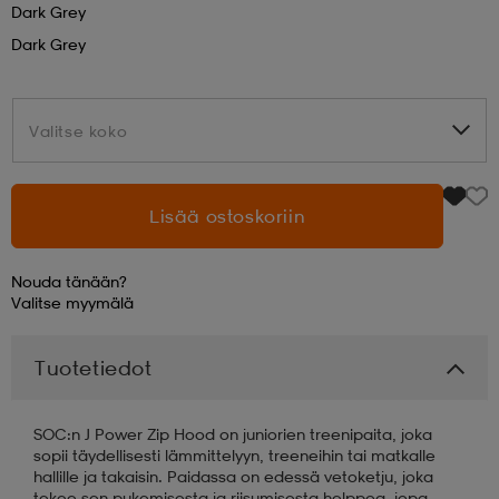
Dark Grey
Dark Grey
aatteet
tarvikkeet
set
tarvikkeet
aatteet
Valitse koko
Valitse koko
olasit
asut
set
Lisää ostoskoriin
set
it
a
Nouda tänään?
asut
huolto
asut
Valitse
myymälä
Tuotetiedot
it
it
SOC:n J Power Zip Hood on juniorien treenipaita, joka
sopii täydellisesti lämmittelyyn, treeneihin tai matkalle
huolto
huolto
hallille ja takaisin. Paidassa on edessä vetoketju, joka
tekee sen pukemisesta ja riisumisesta helppoa, jopa