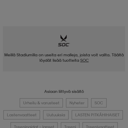
Meillä Stadiumilla on useita eri malleja, joista voit valita. Täältä
löydät lisää tuotteita
SOC
Asiaan liittyvä sisältö
Urheilu & varusteet
Nyheter
SOC
Lastenvaatteet
Uutuuksia
LASTEN PITKÄHIHAISET
Treenipaidat – lapset
Treeni
Treenivaatteet