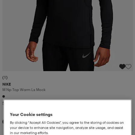
(1)
NIKE
M Np Top Warm Ls Mock
54,99
Your Cookie settings
Kampanja -25%
By clicking “Accept All Cookies”, you agree to the storing of cookies on
your device to enhance site navigation, analyze site usage, and assist
in our marketing efforts.