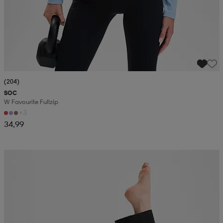
(204)
SOC
W Favourite Fullzip
+3
34,99