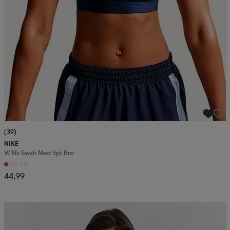
(39)
NIKE
W Nk Swsh Med Spt Bra
+3
44,99