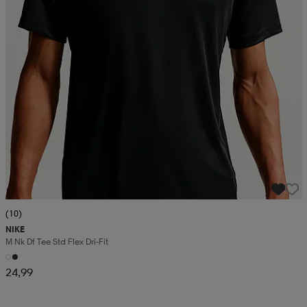
(10)
NIKE
M Nk Df Tee Std Flex Dri-Fit
24,99