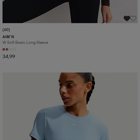
(60)
AIM´N
W Soft Basic Long Sleeve
+1
34,99