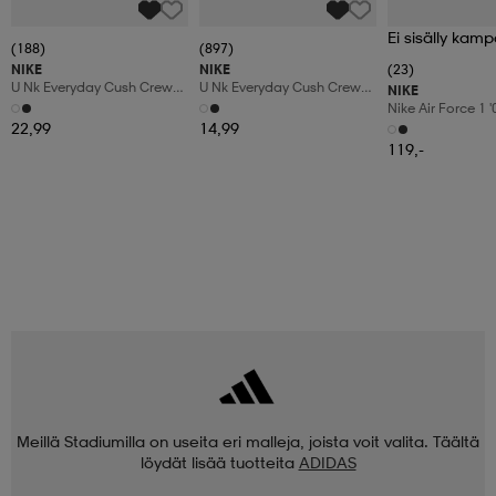
Ei sisälly kamp
(188)
(897)
NIKE
NIKE
(23)
U Nk Everyday Cush Crew
U Nk Everyday Cush Crew
NIKE
6pr-Bd
3pr
Nike Air Force 1 
Shoes
22,99
14,99
119,-
Meillä Stadiumilla on useita eri malleja, joista voit valita. Täältä
löydät lisää tuotteita
ADIDAS