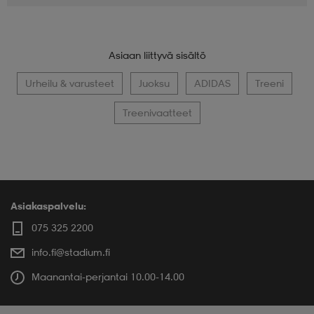
Asiaan liittyvä sisältö
Urheilu & varusteet
Juoksu
ADIDAS
Treeni
Treenivaatteet
Asiakaspalvelu:
075 325 2200
info.fi@stadium.fi
Maanantai-perjantai 10.00-14.00