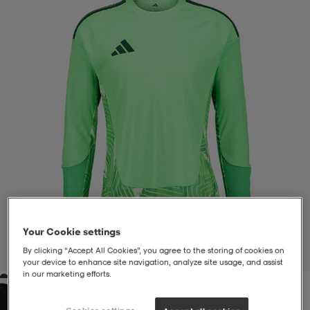
liivit
ikengät
t & pikeepaidat
ikengät
t
saappaat
ingkengät
t
ingkengät
at ja topit
elikengät
dat
engät
engät
t & pikeepaidat
allokengät
t & pikeepaidat
ilykengät
 ja otsapannat
ilykengät
-/Tennis-kengät
Your Cookie settings
t & mekot
andy-/Käsipallo-kengät
eet & lapaset
andy-/Käsipallo-kengät
t & mekot
ikengät
By clicking “Accept All Cookies”, you agree to the storing of cookies on
1
/
4
your device to enhance site navigation, analyze site usage, and assist
in our marketing efforts.
allokengät
allokengät
engät