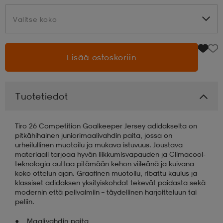
Valitse koko
Valitse koko
aatteet
tarvikkeet
set
tarvikkeet
aatteet
Lisää ostoskoriin
olasit
asut
set
Tuotetiedot
set
it
a
Tiro 26 Competition Goalkeeper Jersey adidakselta on
asut
huolto
asut
pitkähihainen juniorimaalivahdin paita, jossa on
urheilullinen muotoilu ja mukava istuvuus. Joustava
materiaali tarjoaa hyvän liikkumisvapauden ja Climacool-
teknologia auttaa pitämään kehon viileänä ja kuivana
it
it
koko ottelun ajan. Graafinen muotoilu, ribattu kaulus ja
klassiset adidaksen yksityiskohdat tekevät paidasta sekä
modernin että pelivalmiin – täydellinen harjoitteluun tai
peliin.
huolto
huolto
Maalivahdin paita