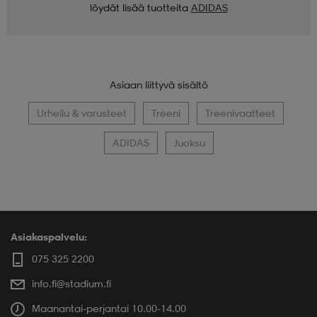
löydät lisää tuotteita
ADIDAS
Asiaan liittyvä sisältö
Urheilu & varusteet
Treeni
Treenivaatteet
ADIDAS
Juoksu
Asiakaspalvelu:
075 325 2200
info.fi@stadium.fi
Maanantai-perjantai 10.00-14.00