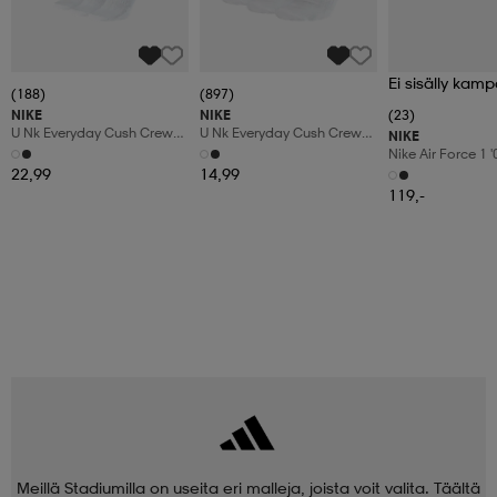
Ei sisälly kamp
(188)
(897)
NIKE
NIKE
(23)
U Nk Everyday Cush Crew
U Nk Everyday Cush Crew
NIKE
6pr-Bd
3pr
Nike Air Force 1 
Shoes
22,99
14,99
119,-
Meillä Stadiumilla on useita eri malleja, joista voit valita. Täältä