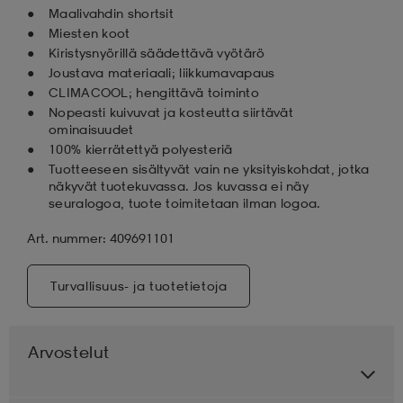
Maalivahdin shortsit
Miesten koot
Kiristysnyörillä säädettävä vyötärö
Joustava materiaali; liikkumavapaus
CLIMACOOL; hengittävä toiminto
Nopeasti kuivuvat ja kosteutta siirtävät
ominaisuudet
100% kierrätettyä polyesteriä
Tuotteeseen sisältyvät vain ne yksityiskohdat, jotka
näkyvät tuotekuvassa. Jos kuvassa ei näy
seuralogoa, tuote toimitetaan ilman logoa.
Art. nummer: 409691101
Turvallisuus- ja tuotetietoja
Arvostelut