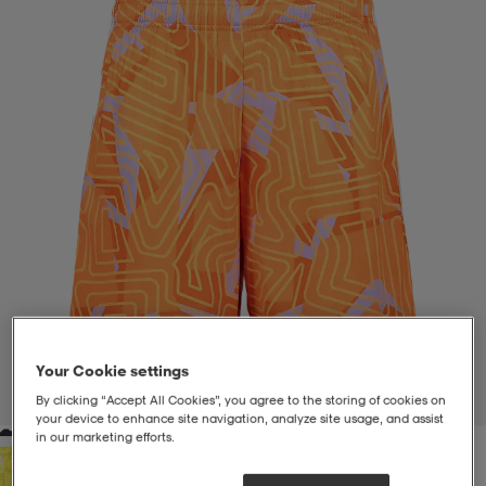
liivit
ikengät
t & pikeepaidat
ikengät
t
saappaat
ingkengät
t
ingkengät
at ja topit
elikengät
dat
engät
engät
t & pikeepaidat
allokengät
t & pikeepaidat
ilykengät
 ja otsapannat
ilykengät
-/Tennis-kengät
t & mekot
andy-/Käsipallo-kengät
eet & lapaset
andy-/Käsipallo-kengät
t & mekot
ikengät
Your Cookie settings
1
/
4
By clicking “Accept All Cookies”, you agree to the storing of cookies on
your device to enhance site navigation, analyze site usage, and assist
in our marketing efforts.
allokengät
allokengät
engät