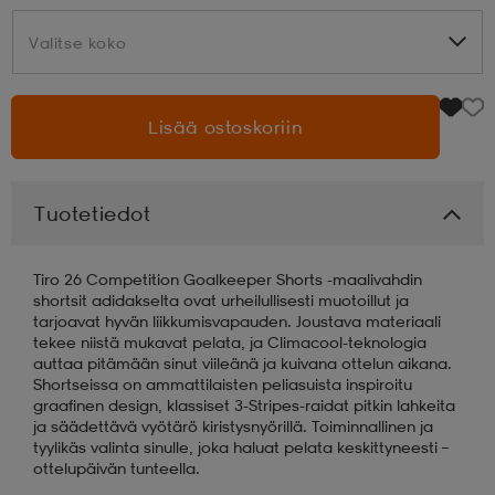
Valitse koko
Valitse koko
aatteet
tarvikkeet
set
tarvikkeet
aatteet
Lisää ostoskoriin
olasit
asut
set
Tuotetiedot
set
it
a
Tiro 26 Competition Goalkeeper Shorts -maalivahdin
asut
huolto
asut
shortsit adidakselta ovat urheilullisesti muotoillut ja
tarjoavat hyvän liikkumisvapauden. Joustava materiaali
tekee niistä mukavat pelata, ja Climacool-teknologia
auttaa pitämään sinut viileänä ja kuivana ottelun aikana.
it
it
Shortseissa on ammattilaisten peliasuista inspiroitu
graafinen design, klassiset 3-Stripes-raidat pitkin lahkeita
ja säädettävä vyötärö kiristysnyörillä. Toiminnallinen ja
tyylikäs valinta sinulle, joka haluat pelata keskittyneesti –
huolto
huolto
ottelupäivän tunteella.