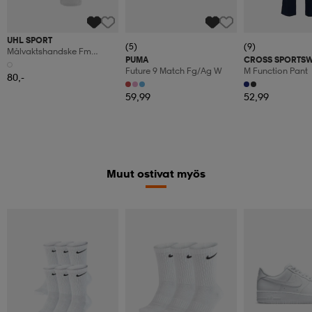
UHL SPORT
(5)
(9)
Målvaktshandske Fm
PUMA
CROSS SPORTS
Absolute Grip Tight Hn
Future 9 Match Fg/ag W
M Function Pant
80,-
59,99
52,99
Muut ostivat myös