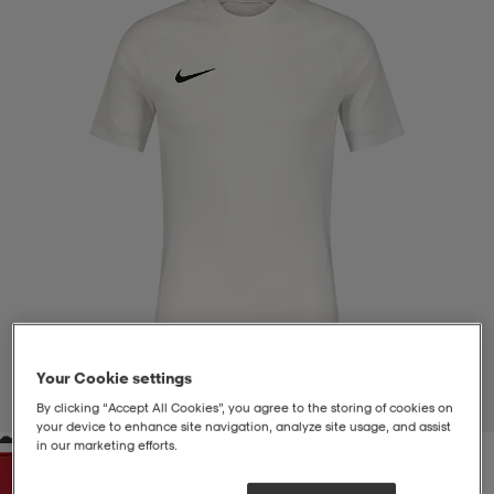
liivit
ikengät
t & pikeepaidat
ikengät
t
saappaat
ingkengät
t
ingkengät
at ja topit
elikengät
dat
engät
engät
t & pikeepaidat
allokengät
t & pikeepaidat
ilykengät
 ja otsapannat
ilykengät
-/Tennis-kengät
t & mekot
andy-/Käsipallo-kengät
eet & lapaset
andy-/Käsipallo-kengät
t & mekot
ikengät
Your Cookie settings
1
/
4
By clicking “Accept All Cookies”, you agree to the storing of cookies on
your device to enhance site navigation, analyze site usage, and assist
in our marketing efforts.
allokengät
allokengät
engät