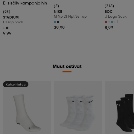
Ei sisälly kampanjoihin
(3)
(318)
(93)
NIKE
SOC
M Np Df Npt Ss Top
U Logo Sock
STADIUM
+1
U Grip Sock
39,99
8,99
9,99
Muut ostivat
Katso hintaa