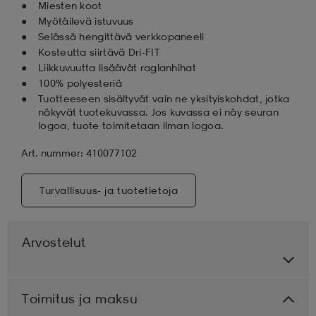
Miesten koot
Myötäilevä istuvuus
Selässä hengittävä verkkopaneeli
Kosteutta siirtävä Dri-FIT
Liikkuvuutta lisäävät raglanhihat
100% polyesteriä
Tuotteeseen sisältyvät vain ne yksityiskohdat, jotka
näkyvät tuotekuvassa. Jos kuvassa ei näy seuran
logoa, tuote toimitetaan ilman logoa.
Art. nummer: 410077102
Turvallisuus- ja tuotetietoja
Arvostelut
Toimitus ja maksu