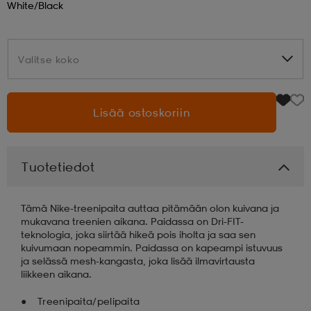
White/black
aatteet
tarvikkeet
set
tarvikkeet
aatteet
Valitse koko
Valitse koko
olasit
asut
set
Lisää ostoskoriin
set
it
a
Tuotetiedot
asut
huolto
asut
Tämä Nike-treenipaita auttaa pitämään olon kuivana ja
mukavana treenien aikana. Paidassa on Dri-FIT-
teknologia, joka siirtää hikeä pois iholta ja saa sen
it
it
kuivumaan nopeammin. Paidassa on kapeampi istuvuus
ja selässä mesh-kangasta, joka lisää ilmavirtausta
liikkeen aikana.
huolto
huolto
Treenipaita/pelipaita