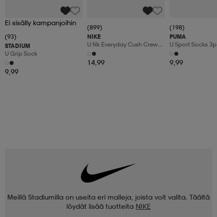
Ei sisälly kampanjoihin
(899)
(198)
(93)
NIKE
PUMA
U Nk Everyday Cush Crew
U Sport Socks 3p
STADIUM
3pr
U Grip Sock
14,99
9,99
9,99
Meillä Stadiumilla on useita eri malleja, joista voit valita. Täältä
löydät lisää tuotteita
NIKE