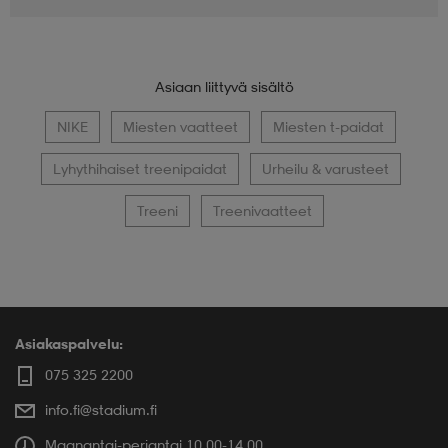
Asiaan liittyvä sisältö
NIKE
Miesten vaatteet
Miesten t-paidat
Lyhythihaiset treenipaidat
Urheilu & varusteet
Treeni
Treenivaatteet
Asiakaspalvelu:
075 325 2200
info.fi@stadium.fi
Maanantai-perjantai 10.00-14.00