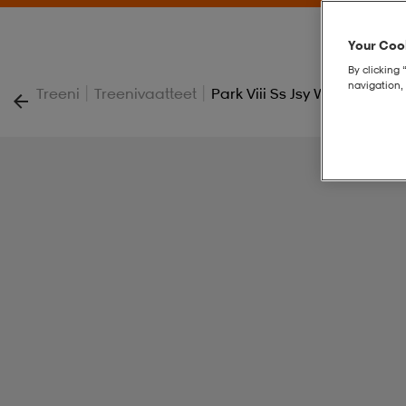
Your Cook
By clicking 
navigation, 
|
|
Treeni
Treenivaatteet
Park Viii Ss Jsy W