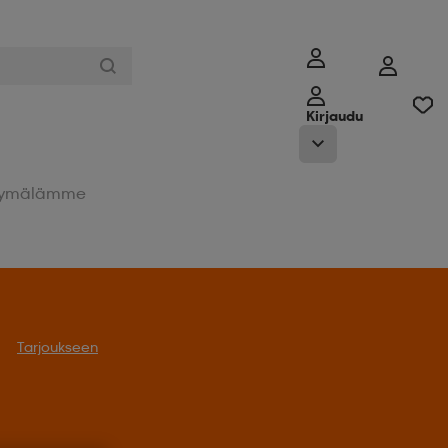
Kirjaudu
ymälämme
Tarjoukseen