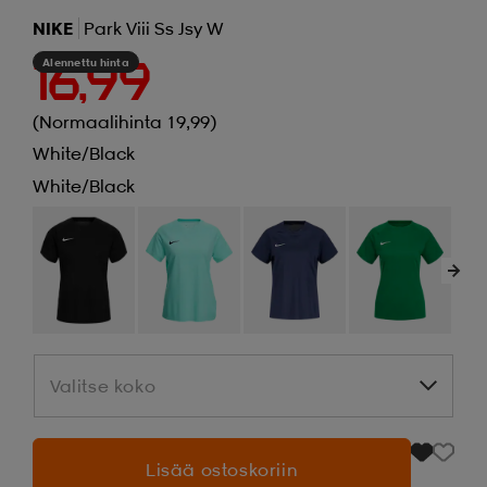
NIKE
Park Viii Ss Jsy W
Alennettu hinta
16,99
(Normaalihinta 19,99)
White/black
White/black
Valitse koko
Valitse koko
Lisää ostoskoriin