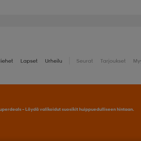
iehet
Lapset
Urheilu
Seurat
Tarjoukset
My
uperdeals – Löydä valikoidut suosikit huippuedulliseen hintaan.