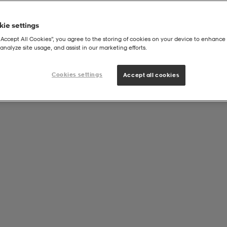
ie settings
“Accept All Cookies”, you agree to the storing of cookies on your device to enhance 
analyze site usage, and assist in our marketing efforts.
Cookies settings
Accept all cookies