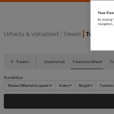
Your Cook
By clicking 
navigation, 
Urheilu & varusteet
Treeni
Treeniva
Treeni
Uusimmat
Treenivaatteet
T
Energialisä
Kamppailulajit
Suodatus
Naiset/Miehet/Lapset
Koko
Myyjä
Tuoteme