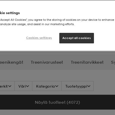
ie settings
“Accept All Cookies”, you agree to the storing of cookies on your device to enhance 
analyze site usage, and assist in our marketing efforts.
atteet
Cookies settings
Accept all cookies
reenikengät
Treenivarusteet
Treenitarvikkeet
S
rkit
Väri
Kategoria
Tuotetyyppi
Näytä tuotteet (4 072)