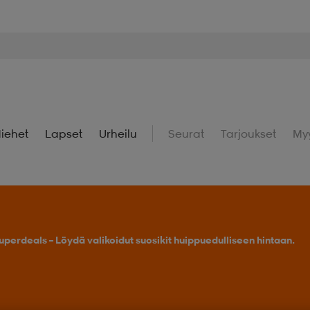
iehet
Lapset
Urheilu
Seurat
Tarjoukset
My
uperdeals – Löydä valikoidut suosikit huippuedulliseen hintaan.