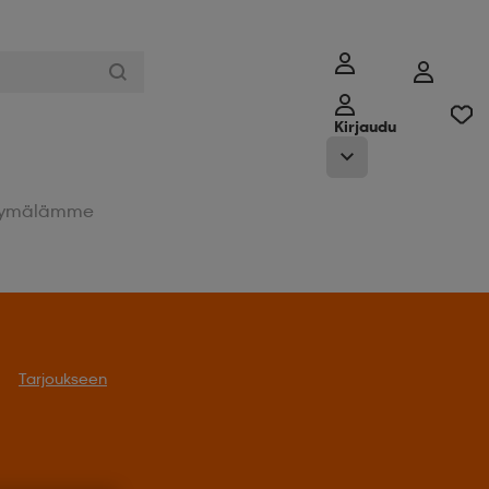
Kirjaudu
ymälämme
Tarjoukseen