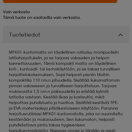
Vain verkosta
aatteet
tarvikkeet
set
tarvikkeet
aatteet
Tämä tuote on saatavilla vain verkosta.
Tuotetiedot
olasit
asut
set
MFK01-kuntomatto on täydellinen ratkaisu monipuolisiin
set
it
a
lattiaharjoituksiin, ja se tarjoaa vakauden ja helpon
kannettavuuden. Tämä kompakti matto on täydellinen
koti-, kuntosali- tai kerhokäyttöön, ja se takaa turvallisen
harjoittelukokemuksen. Sopii helposti pieniin tiloihin
asut
huolto
asut
kompaktilla 110 cm:n pituudella. Sisältää liukumattoman
pinnan vakaaseen ja turvalliseen harjoitteluun. Tarjoaa
mukavuutta 1,5 cm:n paksuudella ja eristää kylmiä
lattioita vastaan. Kestää likaa ja kosteutta, mikä
it
it
helpottaa puhdistusta ja huoltoa. Sisältää kestäviä TPE-
ja EVA-materiaaleja pitkäkestoiseen käyttöön. Paranna
harjoitusrutiiniasi MFK01-kuntomatolla, joka on suunniteltu
kestämään ja mukavuuteen. Sen liukumaton, helposti
huolto
huolto
puhdistettava pinta takaa hygieenisen
harjoitusympäristön. Nappaa omasi jo tänään ja nauti