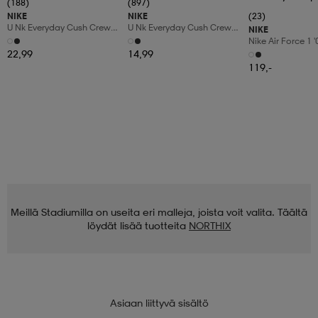
(188)
(897)
NIKE
NIKE
(23)
U Nk Everyday Cush Crew
U Nk Everyday Cush Crew
NIKE
6pr-Bd
3pr
Nike Air Force 1 
Shoes
22,99
14,99
119,-
Meillä Stadiumilla on useita eri malleja, joista voit valita. Täältä
löydät lisää tuotteita
NORTHIX
Asiaan liittyvä sisältö