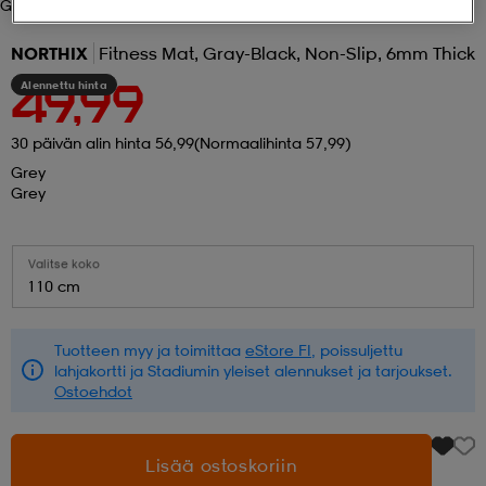
Grey
 ja otsapannat
kengät
rrastot
kengät
rit
alit
NORTHIX
Fitness Mat, Gray-Black, Non-Slip, 6mm Thick
Alennettu hinta
49,99
eet & lapaset
skengät
ihaiset
skengät
tarvikkeet
30 päivän alin hinta 56,99
(Normaalihinta 57,99)
Grey
Grey
saappaat
saappaat
eet & lapaset
kengät
Valitse koko
110 cm
rrastot
alit
aatteet
alit
er
Tuotteen myy ja toimittaa
eStore FI
, poissuljettu
lahjakortti ja Stadiumin yleiset alennukset ja tarjoukset.
kengät
aatteet
kengät
rrastot
Ostoehdot
aatteet
ykengät
olasit
ykengät
Lisää ostoskoriin