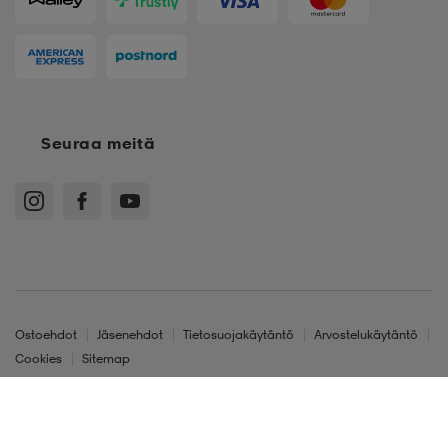
Seuraa meitä
Ostoehdot
Jäsenehdot
Tietosuojakäytäntö
Arvostelukäytäntö
Cookies
Sitemap
Suomi - EUR