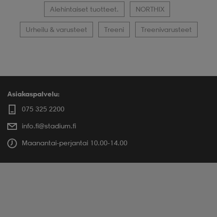
Alehintaiset tuotteet.
NORTHIX
Urheilu & varusteet
Treeni
Treenivarusteet
Asiakaspalvelu:
075 325 2200
info.fi@stadium.fi
Maanantai-perjantai 10.00-14.00