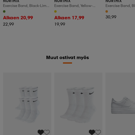
NORTHIX
NORTHIX
NORTHIX
Exercise Band, Black-Lime,
Exercise Band, Yellow-
Exercise Band, B
Adjustable Resistance
Black, Premium Resistance
Orange, Resista
Training
30,99
Alkaen 20,99
Alkaen 17,99
22,99
19,99
Muut ostivat myös