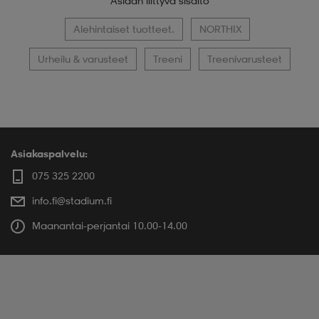
Asiaan liittyvä sisältö
Alehintaiset tuotteet.
NORTHIX
Urheilu & varusteet
Treeni
Treenivarusteet
Asiakaspalvelu:
075 325 2200
info.fi@stadium.fi
Maanantai-perjantai 10.00-14.00