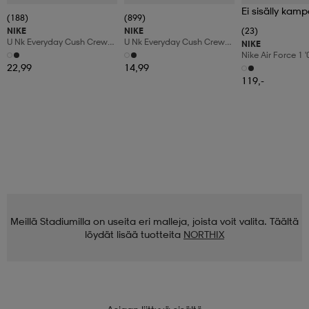
Ei sisälly kamp
(188)
(899)
NIKE
NIKE
(23)
U Nk Everyday Cush Crew
U Nk Everyday Cush Crew
NIKE
6pr-Bd
3pr
Nike Air Force 1 
Shoes
22,99
14,99
119,-
Meillä Stadiumilla on useita eri malleja, joista voit valita. Täältä
löydät lisää tuotteita
NORTHIX