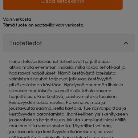
Lisää ostoskoriin
aatteet
tarvikkeet
set
tarvikkeet
aatteet
Vain verkosta
Tämä tuote on saatavilla vain verkosta.
olasit
asut
set
Tuotetiedot
set
it
a
Harjoitteluvastusnauhat tehostavat harjoitteluasi
aktivoimalla enemmän lihaksia, mikä takaa tehokkaat ja
haastavat harjoitukset. Nämä kestävästä lateksista
valmistetut nauhat tarjoavat jatkuvaa kestävyyttä
asut
huolto
asut
pitkäkestoiseen käyttöön. Hyödynnä enemmän lihaksia
silmukan muotoisella suunnittelulla tehokkaaseen
harjoitteluun. Koe kestävä, joustava lateksi tasaisen
kestävyyden takaamiseksi. Paranna voimaa ja
it
it
joustavuutta säännöllisellä käytöllä. Tue rasvanpolttoa ja
kestävyyden parantamista. Ihanteellinen yleiskehitykseen
ja aerobiseen harjoitteluun. Muuta kuntoilurutiiniasi näillä
monipuolisilla vastusnauhoilla. Täydelliset voiman,
huolto
huolto
joustavuuden ja kestävyyden lisäämiseen, ne ovat
välttämättömiä jokaiselle harjoittelun harrastajalle.