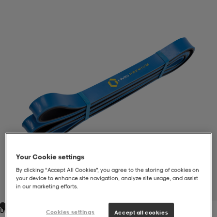
liivit
ikengät
t & pikeepaidat
ikengät
t
saappaat
ingkengät
t
ingkengät
at ja topit
elikengät
dat
engät
engät
t & pikeepaidat
allokengät
t & pikeepaidat
ilykengät
 ja otsapannat
ilykengät
-/Tennis-kengät
Your Cookie settings
t & mekot
andy-/Käsipallo-kengät
eet & lapaset
andy-/Käsipallo-kengät
t & mekot
ikengät
By clicking “Accept All Cookies”, you agree to the storing of cookies on
your device to enhance site navigation, analyze site usage, and assist
in our marketing efforts.
1
/
6
allokengät
allokengät
engät
Blue
Cookies settings
Accept all cookies