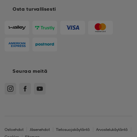
Osta turvallisesti
Seuraa meitä
Ostoehdot
Jäsenehdot
Tietosuojakäytäntö
Arvostelukäytäntö
Cookies
Sitemap