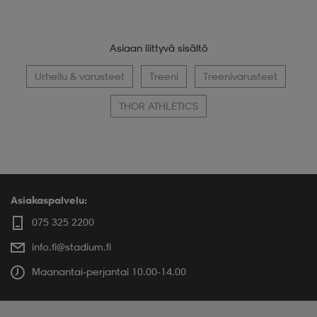
Asiaan liittyvä sisältö
Urheilu & varusteet
Treeni
Treenivarusteet
THOR ATHLETICS
Asiakaspalvelu:
075 325 2200
info.fi@stadium.fi
Maanantai-perjantai 10.00-14.00