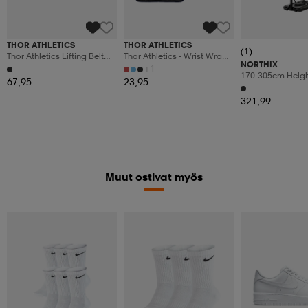
THOR ATHLETICS
THOR ATHLETICS
(1)
Thor Athletics Lifting Belt
Thor Athletics - Wrist Wraps
NORTHIX
10mm – Lever Powerlifting
- Strength Training - 60 Cm -
+1
170-305cm Heig
Belt – Strength Training
Flexible
67,95
23,95
Adjustable Baske
Support
Stand Outdoor B
321,99
Hoop With Stan
Muut ostivat myös