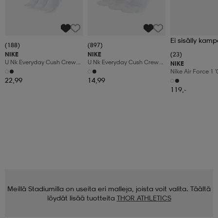
Ei sisälly kamp
(188)
(897)
NIKE
NIKE
(23)
U Nk Everyday Cush Crew
U Nk Everyday Cush Crew
NIKE
6pr-Bd
3pr
Nike Air Force 1 
Shoes
22,99
14,99
119,-
Meillä Stadiumilla on useita eri malleja, joista voit valita. Täältä
löydät lisää tuotteita
THOR ATHLETICS