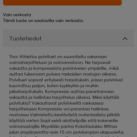
aatteet
tarvikkeet
set
tarvikkeet
aatteet
Vain verkosta
Tämä tuote on saatavilla vain verkosta.
olasit
asut
set
Tuotetiedot
Thor Athletics polvituet on suunniteltu vakavaan
set
it
a
voimaharjoitteluun ja voimanostoon. Ne tarjoavat
vakautta ja kompressiota polvinivelen ympärille, mikä
auttaa tukemaan polvea raskaiden nostojen aikana.
Polvituet sopivat erityisesti harjoituksiin, joissa polvinivel
asut
huolto
asut
kuormittuu paljon, kuten kyykkyihin ja muihin
jalkaharjoituksiin. Kompressio auttaa parantamaan
vakautta ja hallintaa harjoittelun aikana. Miksi käyttää
polvitukia? Vakauttavat polviniveltä raskaassa
it
it
harjoittelussa Kompressio voi parantaa hallintaa
nostoissa Valmistettu kestävästä materiaalista pitkää
käyttöä varten Sopii sekä aloittelijoille että kokeneille
voimanostajille Myydään parina Kokotaulukko Mittaa
huolto
huolto
jalan ympärysmitta noin 15 cm polvilumpion alapuolelta.