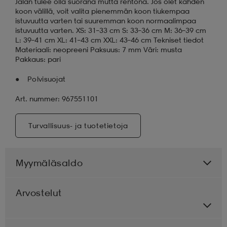
Jalan tulee olla suorana mutta rentona. Jos olet kahden
koon välillä, voit valita pienemmän koon tiukempaa
istuvuutta varten tai suuremman koon normaalimpaa
istuvuutta varten. XS: 31–33 cm S: 33–36 cm M: 36–39 cm
L: 39–41 cm XL: 41–43 cm XXL: 43–46 cm Tekniset tiedot
Materiaali: neopreeni Paksuus: 7 mm Väri: musta
Pakkaus: pari
Polvisuojat
Art. nummer: 967551101
Turvallisuus- ja tuotetietoja
Myymäläsaldo
Arvostelut