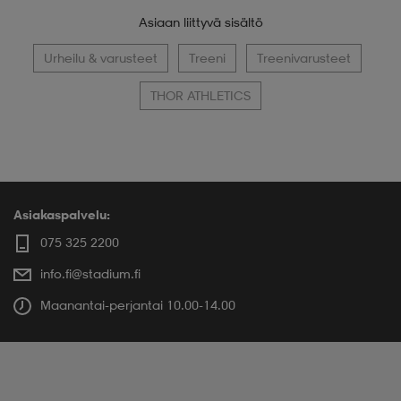
Asiaan liittyvä sisältö
Urheilu & varusteet
Treeni
Treenivarusteet
THOR ATHLETICS
Asiakaspalvelu:
075 325 2200
info.fi@stadium.fi
Maanantai-perjantai 10.00-14.00