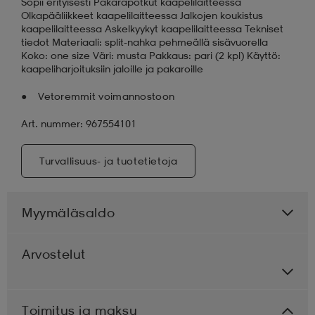
Sopii erityisesti Pakarapotkut kaapelilaitteessa
Olkapääliikkeet kaapelilaitteessa Jalkojen koukistus
kaapelilaitteessa Askelkyykyt kaapelilaitteessa Tekniset
tiedot Materiaali: split-nahka pehmeällä sisävuorella
Koko: one size Väri: musta Pakkaus: pari (2 kpl) Käyttö:
kaapeliharjoituksiin jaloille ja pakaroille
Vetoremmit voimannostoon
Art. nummer: 967554101
Turvallisuus- ja tuotetietoja
Myymäläsaldo
Arvostelut
Toimitus ja maksu