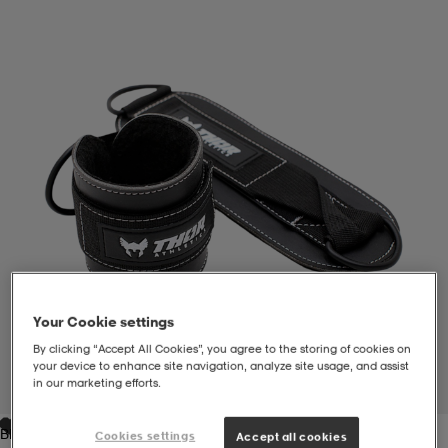
liivit
ikengät
t & pikeepaidat
ikengät
t
saappaat
ingkengät
t
ingkengät
at ja topit
elikengät
dat
engät
engät
t & pikeepaidat
allokengät
t & pikeepaidat
ilykengät
 ja otsapannat
ilykengät
-/Tennis-kengät
Your Cookie settings
t & mekot
andy-/Käsipallo-kengät
eet & lapaset
andy-/Käsipallo-kengät
t & mekot
ikengät
By clicking “Accept All Cookies”, you agree to the storing of cookies on
your device to enhance site navigation, analyze site usage, and assist
in our marketing efforts.
1
/
4
allokengät
allokengät
engät
Black
Cookies settings
Accept all cookies