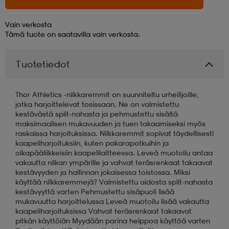
aatteet
tarvikkeet
set
tarvikkeet
aatteet
Vain verkosta
Tämä tuote on saatavilla vain verkosta.
olasit
asut
set
Tuotetiedot
Thor Athletics -nilkkaremmit on suunniteltu urheilijoille,
set
it
a
jotka harjoittelevat tosissaan. Ne on valmistettu
kestävästä split-nahasta ja pehmustettu sisältä
maksimaalisen mukavuuden ja tuen takaamiseksi myös
raskaissa harjoituksissa. Nilkkaremmit sopivat täydellisesti
asut
huolto
asut
kaapeliharjoituksiin, kuten pakarapotkuihin ja
olkapääliikkeisiin kaapelilaitteessa. Leveä muotoilu antaa
vakautta nilkan ympärille ja vahvat teräsrenkaat takaavat
kestävyyden ja hallinnan jokaisessa toistossa. Miksi
it
it
käyttää nilkkaremmejä? Valmistettu aidosta split-nahasta
kestävyyttä varten Pehmustettu sisäpuoli lisää
mukavuutta harjoittelussa Leveä muotoilu lisää vakautta
kaapeliharjoituksissa Vahvat teräsrenkaat takaavat
huolto
huolto
pitkän käyttöiän Myydään parina helppoa käyttöä varten