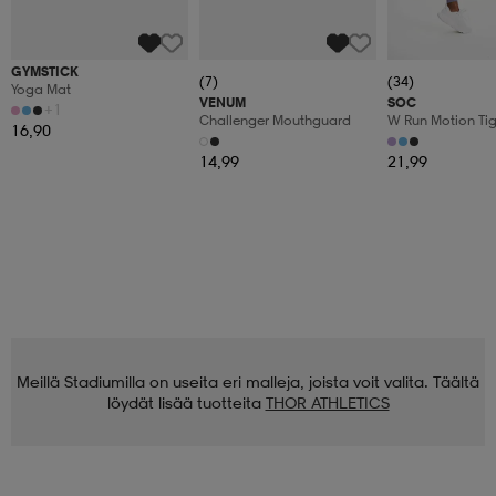
GYMSTICK
(7)
(34)
Yoga Mat
VENUM
SOC
+1
Challenger Mouthguard
W Run Motion Tig
16,90
14,99
21,99
Meillä Stadiumilla on useita eri malleja, joista voit valita. Täältä
löydät lisää tuotteita
THOR ATHLETICS