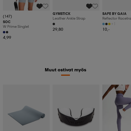
GYMSTICK
SAFE BY GAIA
(147)
Leather Ankle Strap
Reflector Racetr
SOC
+1
W Prime Singlet
29,80
10,-
4,99
Muut ostivat myös