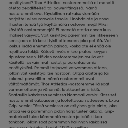
ennätyksesi? Thor Athletics -nostoremmeillä et menetä
otetta deadlifteissä tai powerliftingissä. Nämä
nostoremmit ovat täydellinen ratkaisu viemään
harjoittelusi seuraavalle tasolle. Unohda ote ja anna
lihasten tehdä työ käyttämällä nostoremmejä! Miksi
käyttää nostoremmejä? Et menetä otetta ennen kuin
lihakset väsyvät. Voit keskittyä paremmin itse liikkeeseen
sen sijaan että keskittyisit otteeseen joka pettää. Voit
joskus lisätä enemmän painoa, koska ote ei enää ole
rajoittava tekijä. Kätevä myös micro plates -levyjen
ripustamiseen. Näiden nostoremmejen avulla voit
käsitellä raskaimmat nostot ja parantaa omia
ennätyksiäsi. Remmit tarjoavat vahvemman otteen,
jolloin voit keskittyä itse nostoon. Olitpa aloittelija tai
kokenut powerlifter, nämä nostoremmit ovat
välttämättömät. Thor Athletics -nostoremmeillä saat
varman otteen ja vähennät loukkaantumisriskiä.
Saatavilla kahdessa versiossa Normaali versio: Klassiset
nostoremmit vakaaseen ja luotettavaan otteeseen. Extra
Grip -versio: Tässä versiossa on erityinen grip-pinta, joka
antaa vielä paremman pidon harjoitusten aikana. Grip-
materiaali tulee kämmentä vasten ja lisää kitkaa
tankoon, jolloin saat paremman hallinnan raskaissa
nostoissa. Tekniset tiedot: 100% puuvillaa