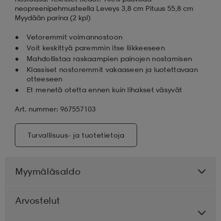
neopreenipehmusteella Leveys 3,8 cm Pituus 55,8 cm
Myydään parina (2 kpl)
Vetoremmit voimannostoon
Voit keskittyä paremmin itse liikkeeseen
Mahdollistaa raskaampien painojen nostamisen
Klassiset nostoremmit vakaaseen ja luotettavaan
otteeseen
Et menetä otetta ennen kuin lihakset väsyvät
Art. nummer: 967557103
Turvallisuus- ja tuotetietoja
Myymäläsaldo
Arvostelut