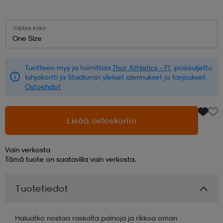
aatteet
tarvikkeet
set
tarvikkeet
aatteet
Valitse koko
One Size
olasit
asut
set
Tuotteen myy ja toimittaa
Thor Athletics - FI
, poissuljettu
lahjakortti ja Stadiumin yleiset alennukset ja tarjoukset.
Ostoehdot
set
it
a
Lisää ostoskoriin
asut
huolto
asut
Vain verkosta
Tämä tuote on saatavilla vain verkosta.
it
it
Tuotetiedot
huolto
huolto
Haluatko nostaa raskaita painoja ja rikkoa oman