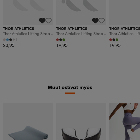
THOR ATHLETICS
THOR ATHLETICS
THOR ATHLETIC
Thor Athletics Lifting Straps
Thor Athletics Lifting Straps
Thor Athletics Lif
Extra Grip – Strength
– Strength Training
(xs) – Strength T
+1
Training Accessories – Gym
Accessories – Powerlifting
Accessories – Pow
20,95
19,95
19,95
Training
And Gym Training
And Gym Trainin
Muut ostivat myös