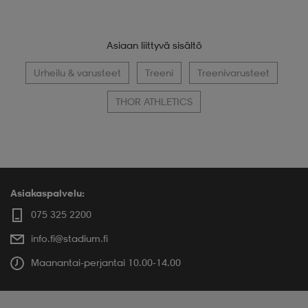
Asiaan liittyvä sisältö
Urheilu & varusteet
Treeni
Treenivarusteet
THOR ATHLETICS
Asiakaspalvelu:
075 325 2200
info.fi@stadium.fi
Maanantai-perjantai 10.00-14.00