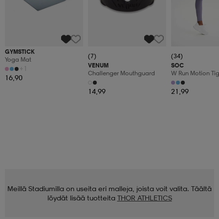
GYMSTICK
(7)
(34)
Yoga Mat
VENUM
SOC
+1
Challenger Mouthguard
W Run Motion Tig
16,90
14,99
21,99
Meillä Stadiumilla on useita eri malleja, joista voit valita. Täältä
löydät lisää tuotteita
THOR ATHLETICS