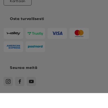
Karttaan
Osta turvallisesti
Seuraa meitä