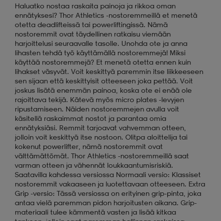
Haluatko nostaa raskaita painoja ja rikkoa oman
ennätyksesi? Thor Athletics -nostoremmeillä et menetä
otetta deadlifteissä tai powerliftingissä. Nämä
nostoremmit ovat täydellinen ratkaisu viemään
harjoittelusi seuraavalle tasolle. Unohda ote ja anna
lihasten tehdä työ käyttämällä nostoremmejä! Miksi
käyttää nostoremmejä? Et menetä otetta ennen kuin
lihakset väsyvät. Voit keskittyä paremmin itse liikkeeseen
sen sijaan että keskittyisit otteeseen joka pettää. Voit
joskus lisätä enemmän painoa, koska ote ei enää ole
rajoittava tekijä. Kätevä myös micro plates -levyjen
ripustamiseen. Näiden nostoremmejen avulla voit
käsitellä raskaimmat nostot ja parantaa omia
ennätyksiäsi. Remmit tarjoavat vahvemman otteen,
jolloin voit keskittyä itse nostoon. Olitpa aloittelija tai
kokenut powerlifter, nämä nostoremmit ovat
välttämättömät. Thor Athletics -nostoremmeillä saat
varman otteen ja vähennät loukkaantumisriskiä.
Saatavilla kahdessa versiossa Normaali versio: Klassiset
nostoremmit vakaaseen ja luotettavaan otteeseen. Extra
Grip -versio: Tässä versiossa on erityinen grip-pinta, joka
antaa vielä paremman pidon harjoitusten aikana. Grip-
materiaali tulee kämmentä vasten ja lisää kitkaa