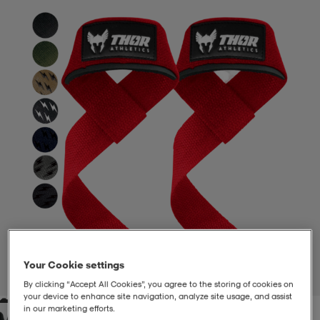
liivit
ikengät
t & pikeepaidat
ikengät
t
saappaat
ingkengät
t
ingkengät
at ja topit
elikengät
dat
engät
engät
t & pikeepaidat
allokengät
t & pikeepaidat
ilykengät
 ja otsapannat
ilykengät
-/Tennis-kengät
t & mekot
andy-/Käsipallo-kengät
eet & lapaset
andy-/Käsipallo-kengät
t & mekot
ikengät
Your Cookie settings
1
/
3
By clicking “Accept All Cookies”, you agree to the storing of cookies on
allokengät
allokengät
engät
your device to enhance site navigation, analyze site usage, and assist
in our marketing efforts.