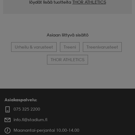
löydät lisää tuotteita
THOR ATHLETICS
Asiaan liittyvä sisältö
Urheilu & varusteet
Treeni
Treenivarusteet
THOR ATHLETICS
Asiakaspalvelu:
075 325 2200
info.fi@stadium.fi
Maanantai-perjantai 10.00-14.00