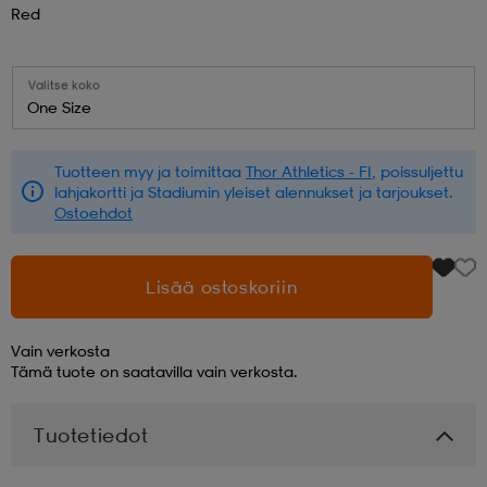
Red
aatteet
tarvikkeet
set
tarvikkeet
aatteet
Valitse koko
One Size
olasit
asut
set
Tuotteen myy ja toimittaa
Thor Athletics - FI
, poissuljettu
lahjakortti ja Stadiumin yleiset alennukset ja tarjoukset.
set
it
a
Ostoehdot
Lisää ostoskoriin
asut
huolto
asut
Vain verkosta
Tämä tuote on saatavilla vain verkosta.
it
it
Tuotetiedot
huolto
huolto