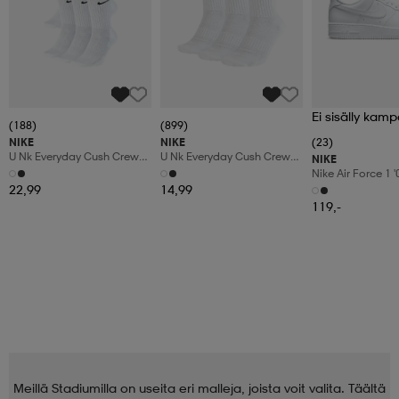
Ei sisälly kamp
(188)
(899)
NIKE
NIKE
(23)
U Nk Everyday Cush Crew
U Nk Everyday Cush Crew
NIKE
6pr-Bd
3pr
Nike Air Force 1 
Shoes
22,99
14,99
119,-
Meillä Stadiumilla on useita eri malleja, joista voit valita. Täältä