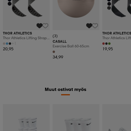
THOR ATHLETICS
THOR ATHLETIC
(3)
Thor Athletics Lifting Straps
Thor Athletics Lif
CASALL
Extra Grip – Strength
– Strength Traini
+1
Exercise Ball 60-65cm
Training Accessories – Gym
Accessories – Pow
20,95
19,95
Training
And Gym Trainin
34,99
Muut ostivat myös