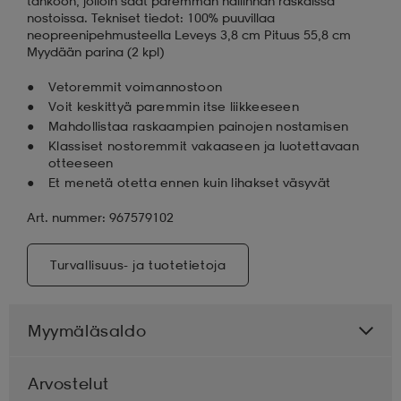
tankoon, jolloin saat paremman hallinnan raskaissa
nostoissa. Tekniset tiedot: 100% puuvillaa
neopreenipehmusteella Leveys 3,8 cm Pituus 55,8 cm
Myydään parina (2 kpl)
Vetoremmit voimannostoon
Voit keskittyä paremmin itse liikkeeseen
Mahdollistaa raskaampien painojen nostamisen
Klassiset nostoremmit vakaaseen ja luotettavaan
otteeseen
Et menetä otetta ennen kuin lihakset väsyvät
Art. nummer: 967579102
Turvallisuus- ja tuotetietoja
Myymäläsaldo
Arvostelut