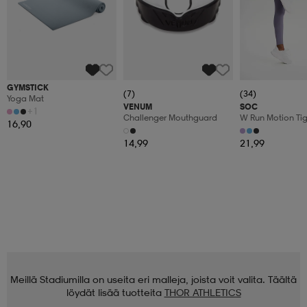
GYMSTICK
(7)
(34)
Yoga Mat
VENUM
SOC
+1
Challenger Mouthguard
W Run Motion Tig
16,90
14,99
21,99
Meillä Stadiumilla on useita eri malleja, joista voit valita. Täältä
löydät lisää tuotteita
THOR ATHLETICS