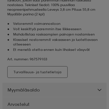
tankoon, jolloin saat paremman hallinnan raskaissa
nostoissa. Tekniset tiedot: 100% puuvillaa
neopreenipehmusteella Leveys 3,8 cm Pituus 55,8 cm
Myydään parina (2 kpl)
Vetoremmit voimannostoon
Voit keskittyä paremmin itse liikkeeseen
Mahdollistaa raskaampien painojen nostamisen
Klassiset nostoremmit vakaaseen ja luotettavaan
otteeseen
Et menetä otetta ennen kuin lihakset väsyvät
Art. nummer: 967579103
Turvallisuus- ja tuotetietoja
Myymäläsaldo
Arvostelut