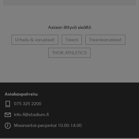
Asiaan liittyvä sisältö
Urheilu & varusteet
Treeni
Treenivarusteet
THOR ATHLETICS
Asiakaspalvelu:
075 325 2200
info.fi@stadium.fi
Maanantai-perjantai 10.00-14.00