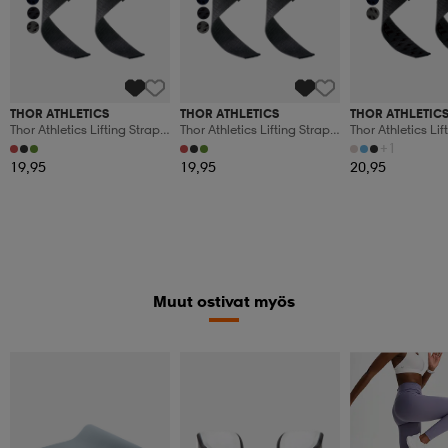
THOR ATHLETICS
THOR ATHLETICS
THOR ATHLETIC
Thor Athletics Lifting Straps
Thor Athletics Lifting Straps
Thor Athletics Lif
– Strength Training
(xs) – Strength Training
Extra Grip – Stre
+1
Accessories – Powerlifting
Accessories – Powerlifting
Training Accesso
19,95
19,95
20,95
And Gym Training
And Gym Training
Training
Muut ostivat myös