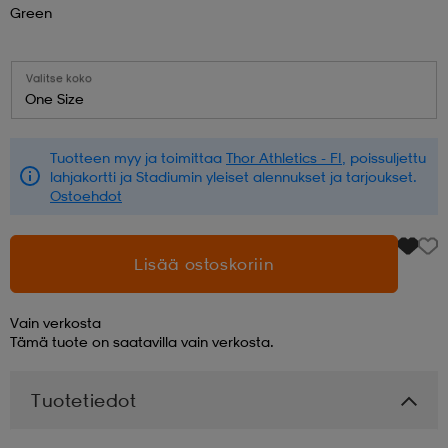
Green
aatteet
tarvikkeet
set
tarvikkeet
aatteet
Valitse koko
One Size
olasit
asut
set
Tuotteen myy ja toimittaa
Thor Athletics - FI
, poissuljettu
lahjakortti ja Stadiumin yleiset alennukset ja tarjoukset.
set
it
a
Ostoehdot
Lisää ostoskoriin
asut
huolto
asut
Vain verkosta
Tämä tuote on saatavilla vain verkosta.
it
it
Tuotetiedot
huolto
huolto