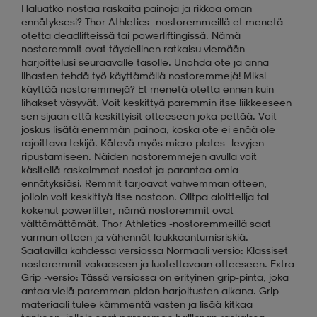
Haluatko nostaa raskaita painoja ja rikkoa oman
ennätyksesi? Thor Athletics -nostoremmeillä et menetä
otetta deadlifteissä tai powerliftingissä. Nämä
nostoremmit ovat täydellinen ratkaisu viemään
harjoittelusi seuraavalle tasolle. Unohda ote ja anna
lihasten tehdä työ käyttämällä nostoremmejä! Miksi
käyttää nostoremmejä? Et menetä otetta ennen kuin
lihakset väsyvät. Voit keskittyä paremmin itse liikkeeseen
sen sijaan että keskittyisit otteeseen joka pettää. Voit
joskus lisätä enemmän painoa, koska ote ei enää ole
rajoittava tekijä. Kätevä myös micro plates -levyjen
ripustamiseen. Näiden nostoremmejen avulla voit
käsitellä raskaimmat nostot ja parantaa omia
ennätyksiäsi. Remmit tarjoavat vahvemman otteen,
jolloin voit keskittyä itse nostoon. Olitpa aloittelija tai
kokenut powerlifter, nämä nostoremmit ovat
välttämättömät. Thor Athletics -nostoremmeillä saat
varman otteen ja vähennät loukkaantumisriskiä.
Saatavilla kahdessa versiossa Normaali versio: Klassiset
nostoremmit vakaaseen ja luotettavaan otteeseen. Extra
Grip -versio: Tässä versiossa on erityinen grip-pinta, joka
antaa vielä paremman pidon harjoitusten aikana. Grip-
materiaali tulee kämmentä vasten ja lisää kitkaa