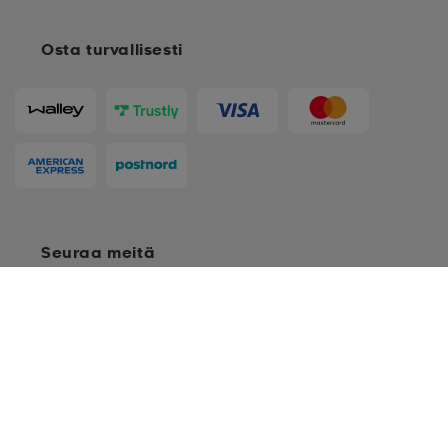
Osta turvallisesti
Seuraa meitä
Ostoehdot
Jäsenehdot
Tietosuojakäytäntö
Arvostelukäytäntö