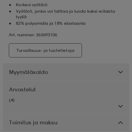
Korkea vyötärö
Vyötärö, jonka voi taittaa ja luoda kaksi erilaista
tyyliä
82% polyamidia ja 18% elastaania
Art. nummer: 363693106
Turvallisuus- ja tuotetietoja
Myymäläsaldo
Arvostelut
(4)
Toimitus ja maksu