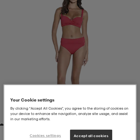
liivit
ikengät
t & pikeepaidat
ikengät
t
saappaat
ingkengät
t
ingkengät
at ja topit
elikengät
dat
engät
engät
t & pikeepaidat
allokengät
t & pikeepaidat
ilykengät
 ja otsapannat
ilykengät
-/Tennis-kengät
Your Cookie settings
t & mekot
andy-/Käsipallo-kengät
eet & lapaset
andy-/Käsipallo-kengät
t & mekot
ikengät
By clicking “Accept All Cookies”, you agree to the storing of cookies on
your device to enhance site navigation, analyze site usage, and assist
1
/
4
in our marketing efforts.
allokengät
allokengät
engät
Cookies settings
Accept all cookies