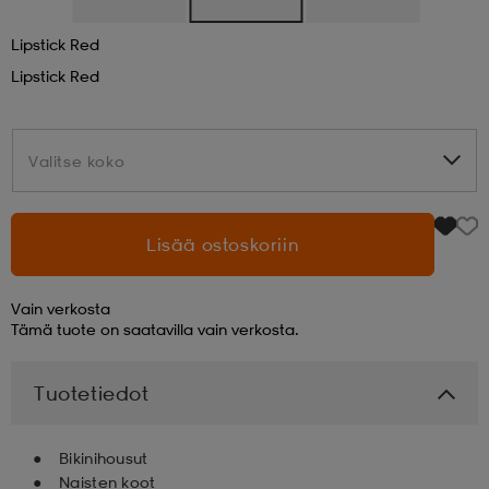
Lipstick Red
aatteet
tarvikkeet
set
tarvikkeet
aatteet
Lipstick Red
olasit
asut
set
Valitse koko
Valitse koko
set
it
a
Lisää ostoskoriin
asut
huolto
asut
Vain verkosta
Tämä tuote on saatavilla vain verkosta.
it
it
Tuotetiedot
huolto
huolto
Bikinihousut
Naisten koot