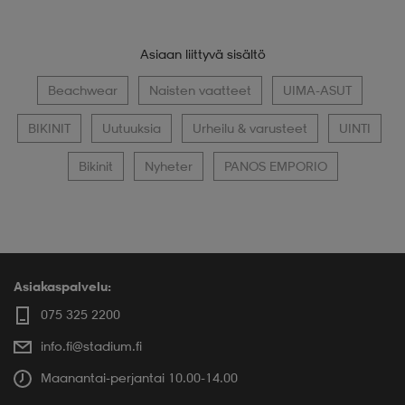
Asiaan liittyvä sisältö
Beachwear
Naisten vaatteet
UIMA-ASUT
BIKINIT
Uutuuksia
Urheilu & varusteet
UINTI
Bikinit
Nyheter
PANOS EMPORIO
Asiakaspalvelu:
075 325 2200
info.fi@stadium.fi
Maanantai-perjantai 10.00-14.00