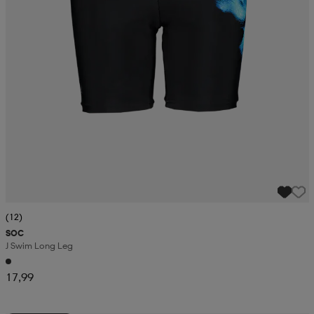
(12)
SOC
J Swim Long Leg
17,99