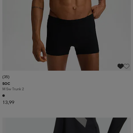
(35)
SOC
M Sw Trunk 2
13,99