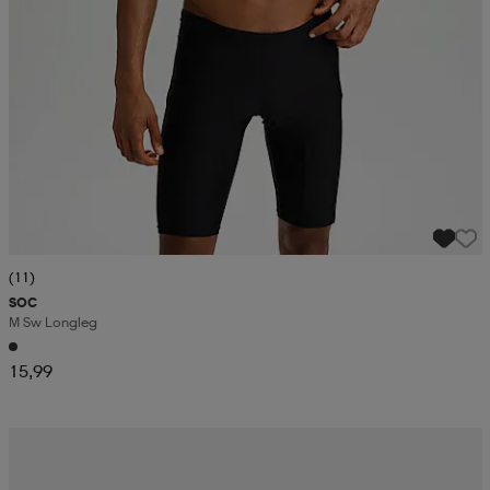
(11)
SOC
M Sw Longleg
15,99