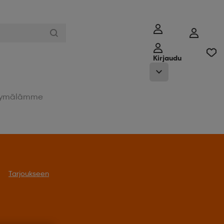
Kirjaudu
ymälämme
Tarjoukseen