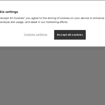
ie settings
“Accept All Cookies”, you agree to the storing of cookies on your device to enhance 
analyze site usage, and assist in our marketing efforts.
Cookies settings
Accept all cookies