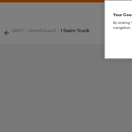
Your Cook
By clicking 
navigation, 
|
|
UINTI
Uimahousut
J Swim Trunk