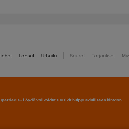
iehet
Lapset
Urheilu
Seurat
Tarjoukset
My
uperdeals – Löydä valikoidut suosikit huippuedulliseen hintaan.