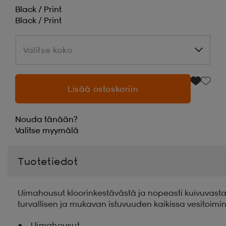
Black / Print
Black / Print
Valitse koko
Valitse koko
Lisää ostoskoriin
Nouda tänään?
Valitse
myymälä
Tuotetiedot
Uimahousut kloorinkestävästä ja nopeasti kuivuvasta
turvallisen ja mukavan istuvuuden kaikissa vesitoimi
Uimahousut