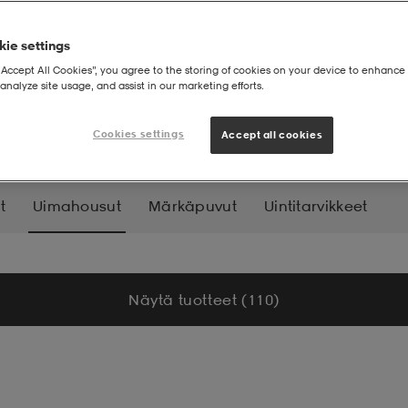
ie settings
“Accept All Cookies”, you agree to the storing of cookies on your device to enhance 
analyze site usage, and assist in our marketing efforts.
ut
Cookies settings
Accept all cookies
t
Uimahousut
Märkäpuvut
Uintitarvikkeet
Näytä tuotteet (110)