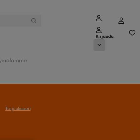
Kirjaudu
ymälämme
Tarjoukseen