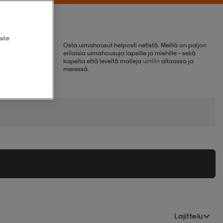
site
Osta uimahousut helposti netistä. Meillä on paljon
erilaisia uimahousuja lapsille ja miehille – sekä
kapeita että leveitä malleja
uintiin
altaassa ja
meressä.
Lajittelu