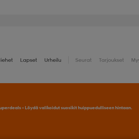
iehet
Lapset
Urheilu
Seurat
Tarjoukset
My
uperdeals – Löydä valikoidut suosikit huippuedulliseen hintaan.