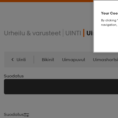
Your Cook
By clicking 
navigation, 
Urheilu & varusteet
UINTI
Uimahous
Uinti
Bikinit
Uimapuvut
Uimashortsi
Suodatus
Suodatus