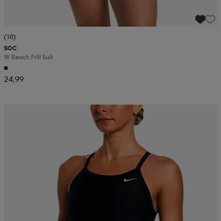
(10)
SOC
W Beach Frill Suit
24,99