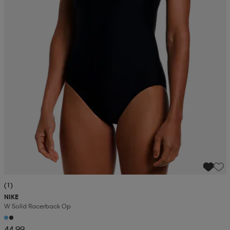
(1)
NIKE
W Solid Racerback Op
44,99