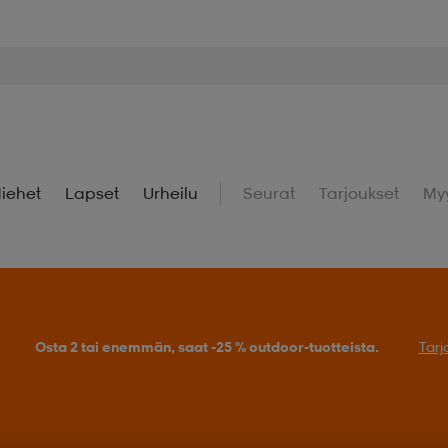
iehet
Lapset
Urheilu
Seurat
Tarjoukset
My
Osta 2 tai enemmän, saat -25 % outdoor-tuotteista.
Tarj