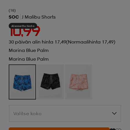
(16)
SOC
J Malibu Shorts
Alennettu hinta
10,99
30 päivän alin hinta 17,49
(Normaalihinta 17,49)
Marina Blue Palm
Marina Blue Palm
Valitse koko
Valitse koko