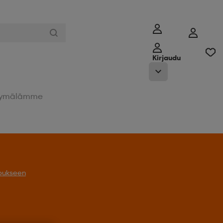
Kirjaudu
ymälämme
oukseen