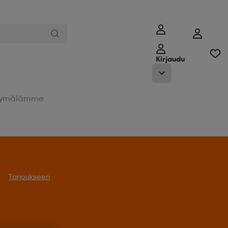
Kirjaudu
ymälämme
Tarjoukseen