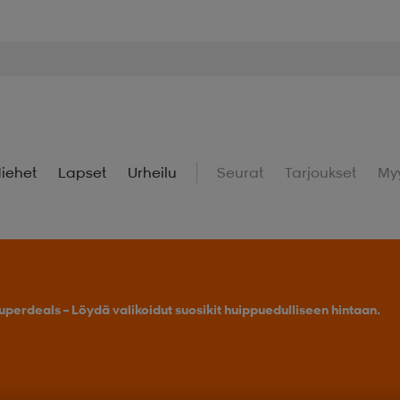
iehet
Lapset
Urheilu
Seurat
Tarjoukset
My
uperdeals – Löydä valikoidut suosikit huippuedulliseen hintaan.