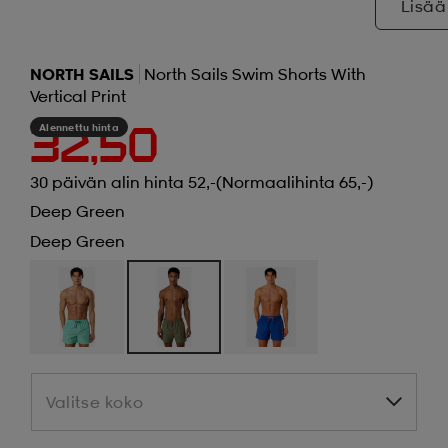
Lisää
NORTH SAILS
North Sails Swim Shorts With
Vertical Print
Alennettu hinta
32,50
30 päivän alin hinta 52,-
(Normaalihinta 65,-)
Deep Green
Deep Green
Valitse koko
Valitse koko