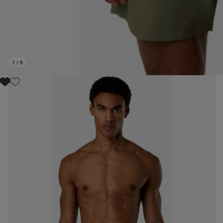
1
/
5