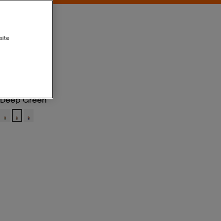
site
Deep Green
Deep Green