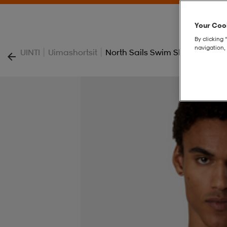
Your Cook
By clicking 
navigation, 
|
|
UINTI
Uimashortsit
North Sails Swim Shorts With Ver