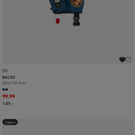
(2)
BALTIC
Epiq 165 Auto
99,99
149,-
Loppu