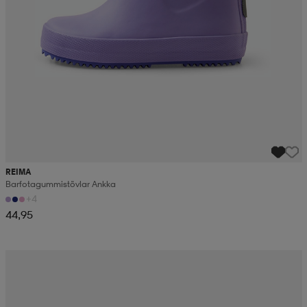
REIMA
Barfotagummistövlar Ankka
+4
44,95