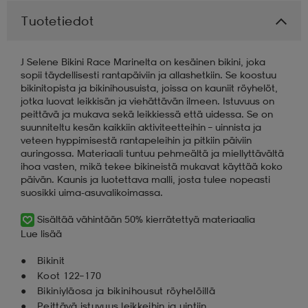
Tuotetiedot
aatteet
tarvikkeet
set
tarvikkeet
aatteet
J Selene Bikini Race Marinelta on kesäinen bikini, joka
sopii täydellisesti rantapäiviin ja allashetkiin. Se koostuu
olasit
asut
set
bikinitopista ja bikinihousuista, joissa on kauniit röyhelöt,
jotka luovat leikkisän ja viehättävän ilmeen. Istuvuus on
peittävä ja mukava sekä leikkiessä että uidessa. Se on
suunniteltu kesän kaikkiin aktiviteetteihin – uinnista ja
set
it
a
veteen hyppimisestä rantapeleihin ja pitkiin päiviin
auringossa. Materiaali tuntuu pehmeältä ja miellyttävältä
ihoa vasten, mikä tekee bikineistä mukavat käyttää koko
päivän. Kaunis ja luotettava malli, josta tulee nopeasti
asut
huolto
asut
suosikki uima-asuvalikoimassa.
Sisältää vähintään 50% kierrätettyä materiaalia
Lue lisää
it
it
Bikinit
Koot 122–170
huolto
huolto
Bikiniyläosa ja bikinihousut röyhelöillä
Peittävä istuvuus leikkeihin ja uintiin