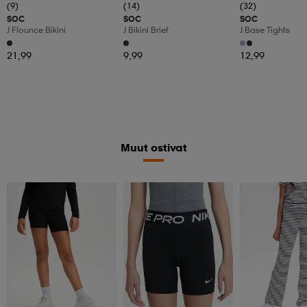
(9)
(14)
(32)
SOC
SOC
SOC
J Flounce Bikini
J Bikini Brief
J Base Tights
21,99
9,99
12,99
Muut ostivat
Member
Superdeal