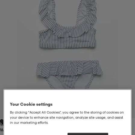
liivit
ikengät
t & pikeepaidat
ikengät
t
saappaat
ingkengät
t
ingkengät
at ja topit
elikengät
dat
engät
engät
t & pikeepaidat
allokengät
t & pikeepaidat
ilykengät
 ja otsapannat
ilykengät
-/Tennis-kengät
t & mekot
andy-/Käsipallo-kengät
eet & lapaset
andy-/Käsipallo-kengät
t & mekot
ikengät
Your Cookie settings
1
/
3
By clicking “Accept All Cookies”, you agree to the storing of cookies on
your device to enhance site navigation, analyze site usage, and assist
in our marketing efforts.
Wild Blue Stripe
allokengät
allokengät
engät
Wild Blue Stripe