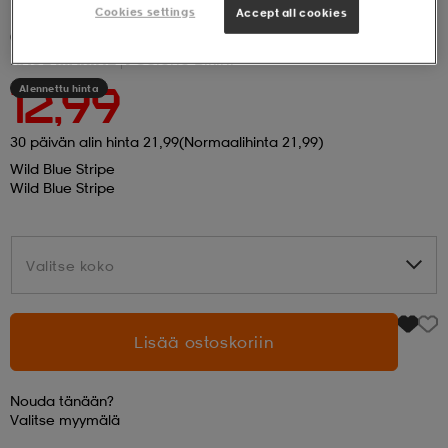
Cookies settings
Accept all cookies
(1)
 ja otsapannat
kengät
rrastot
kengät
rit
alit
RACE MARINE
J Selene Bikini
Alennettu hinta
12,99
eet & lapaset
skengät
ihaiset
skengät
tarvikkeet
30 päivän alin hinta 21,99
(Normaalihinta 21,99)
Wild Blue Stripe
Wild Blue Stripe
saappaat
saappaat
eet & lapaset
kengät
Valitse koko
Valitse koko
rrastot
alit
aatteet
alit
er
Lisää ostoskoriin
kengät
aatteet
kengät
rrastot
Nouda tänään?
aatteet
ykengät
olasit
ykengät
Valitse
myymälä