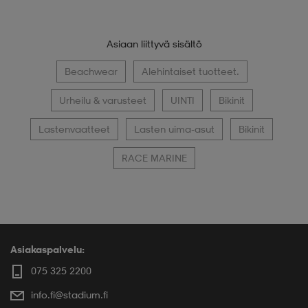
Asiaan liittyvä sisältö
Beachwear
Alehintaiset tuotteet.
Urheilu & varusteet
UINTI
Bikinit
Lastenvaatteet
Lasten uima-asut
Bikinit
RACE MARINE
Asiakaspalvelu:
075 325 2200
info.fi@stadium.fi