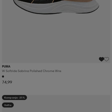
PUMA
W Softride Sabrina Polished Chrome Wns
74,99
Kampanja -25%
Uutta