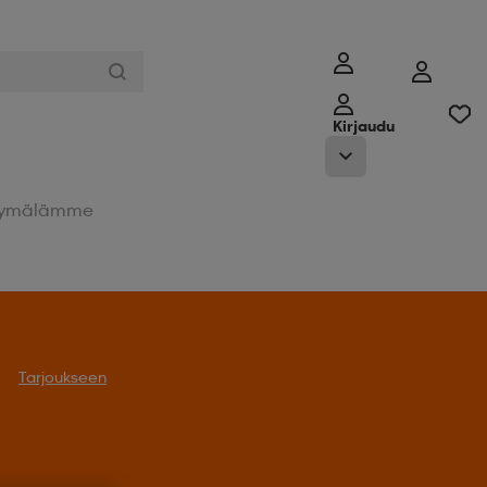
Kirjaudu
ymälämme
Tarjoukseen