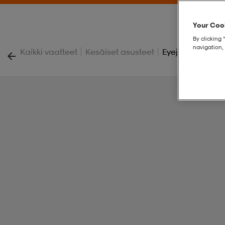
Your Cook
By clicking 
navigation, 
|
|
Kaikki vaatteet
Kesäiset asusteet
Eyejacket Redu