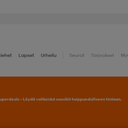
iehet
Lapset
Urheilu
Seurat
Tarjoukset
My
uperdeals – Löydä valikoidut suosikit huippuedulliseen hintaan.