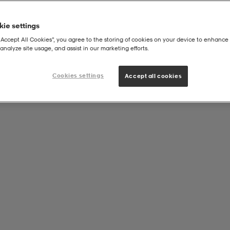
ie settings
“Accept All Cookies”, you agree to the storing of cookies on your device to enhance 
analyze site usage, and assist in our marketing efforts.
x
Cookies settings
Accept all cookies