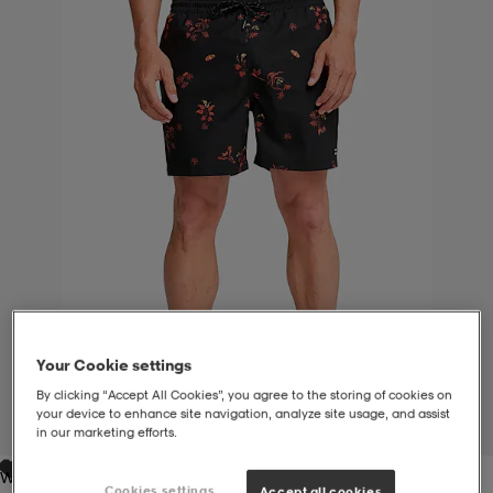
liivit
ikengät
t & pikeepaidat
ikengät
t
saappaat
ingkengät
t
ingkengät
at ja topit
elikengät
dat
engät
engät
t & pikeepaidat
allokengät
t & pikeepaidat
ilykengät
 ja otsapannat
ilykengät
-/Tennis-kengät
Your Cookie settings
t & mekot
andy-/Käsipallo-kengät
eet & lapaset
andy-/Käsipallo-kengät
t & mekot
ikengät
By clicking “Accept All Cookies”, you agree to the storing of cookies on
your device to enhance site navigation, analyze site usage, and assist
1
/
6
in our marketing efforts.
allokengät
allokengät
engät
Washed Black
Cookies settings
Accept all cookies