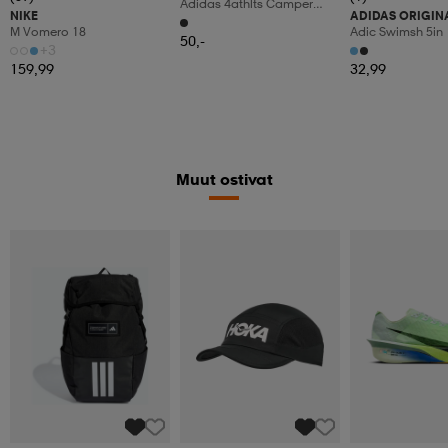
Adidas 4athlts Camper
NIKE
ADIDAS ORIGIN
Ryggsäck
M Vomero 18
Adic Swimsh 5in
50,-
+3
159,99
32,99
Muut ostivat