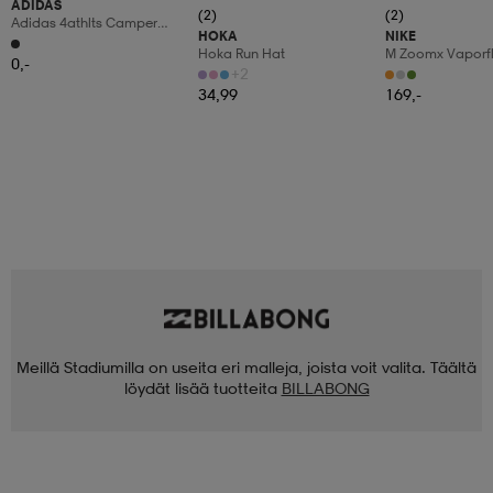
ADIDAS
(2)
(2)
Adidas 4athlts Camper
HOKA
NIKE
Ryggsäck
Hoka Run Hat
M Zoomx Vaporfl
0,-
+2
34,99
169,-
Meillä Stadiumilla on useita eri malleja, joista voit valita. Täältä
löydät lisää tuotteita
BILLABONG