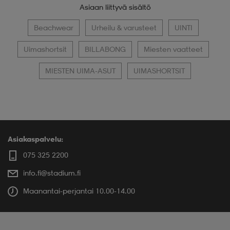
Asiaan liittyvä sisältö
Beachwear
Urheilu & varusteet
UINTI
Uimashortsit
BILLABONG
Miesten vaatteet
MIESTEN UIMA-ASUT
UIMASHORTSIT
Asiakaspalvelu:
075 325 2200
info.fi@stadium.fi
Maanantai-perjantai 10.00-14.00