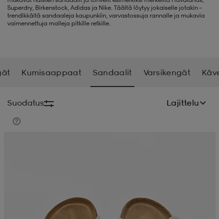
Superdry, Birkenstock, Adidas ja Nike. Täältä löytyy jokaiselle jotakin –
trendikkäitä sandaaleja kaupunkiin, varvastossuja rannalle ja mukavia
liivit
ikengät
t & pikeepaidat
ikengät
t
saappaat
vaimennettuja malleja pitkille retkille.
ingkengät
t
ingkengät
at ja topit
elikengät
gät
Kumisaappaat
Sandaalit
Varsikengät
Käv
dat
engät
engät
t & pikeepaidat
allokengät
Suodatus
Lajittelu
t & pikeepaidat
ilykengät
 ja otsapannat
ilykengät
-/Tennis-kengät
Alennettu hinta
t & mekot
andy-/Käsipallo-kengät
eet & lapaset
andy-/Käsipallo-kengät
t & mekot
ikengät
allokengät
allokengät
engät