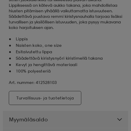
Lippiksessä on kätevä aukko takana, joka mahdollistaa
hiusten pitämisen ylhäällä vaikuttamatta istuvuuteen.
Säädettävä joustava remmi kiristysnauhalla tarjoaa lisäksi
turvallisen ja yksilöllisen istuvuuden, joka pysyy mukavana
koko harjoituksen ajan.
Lippis
Naisten koko, one size
Esitaivutettu lippa
Säädettävä kiristysnyöri kiristimellä takana
Kevyt ja hengittävä materiaali
100% polyesteriä
Art. nummer: 412528103
Turvallisuus- ja tuotetietoja
Myymäläsaldo