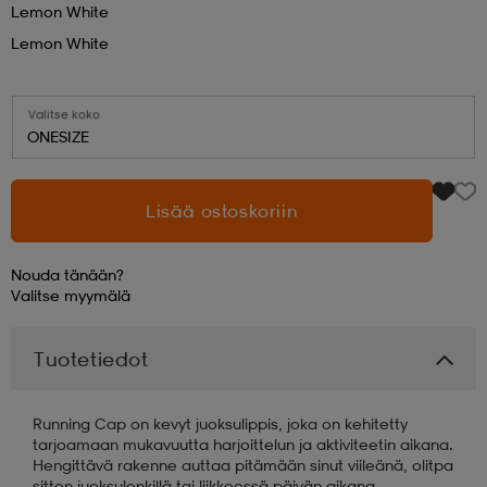
Lemon White
Lemon White
aatteet
tarvikkeet
set
tarvikkeet
aatteet
Valitse koko
olasit
asut
set
ONESIZE
Lisää ostoskoriin
set
it
a
Nouda tänään?
asut
huolto
asut
Valitse
myymälä
Tuotetiedot
it
it
Running Cap on kevyt juoksulippis, joka on kehitetty
tarjoamaan mukavuutta harjoittelun ja aktiviteetin aikana.
huolto
huolto
Hengittävä rakenne auttaa pitämään sinut viileänä, olitpa
sitten juoksulenkillä tai liikkeessä päivän aikana.