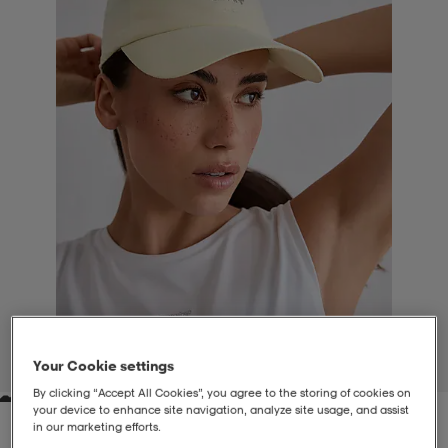
liivit
ikengät
t & pikeepaidat
ikengät
t
saappaat
ingkengät
t
ingkengät
at ja topit
elikengät
dat
engät
engät
t & pikeepaidat
allokengät
t & pikeepaidat
ilykengät
 ja otsapannat
ilykengät
-/Tennis-kengät
t & mekot
andy-/Käsipallo-kengät
eet & lapaset
andy-/Käsipallo-kengät
t & mekot
ikengät
Your Cookie settings
1
/
2
By clicking “Accept All Cookies”, you agree to the storing of cookies on
your device to enhance site navigation, analyze site usage, and assist
allokengät
allokengät
engät
in our marketing efforts.