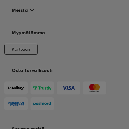
Meistä
Myymälämme
Karttaan
Osta turvallisesti
Seuraa meitä