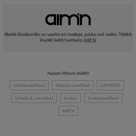
Meillä Stadiumilla on useita eri malleja, joista voit valita. Täältä
löydät lisää tuotteita
AIM´N
Asiaan liittyvä sisältö
Urheiluvaatteet
Naisten vaatteet
LIPPIKSET
Urheilu & varusteet
Juoksu
Juoksuvaatteet
AIM´N