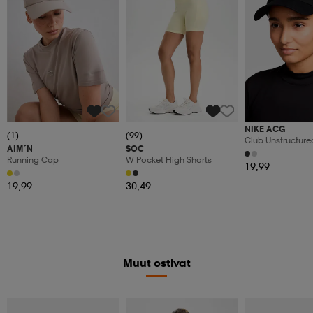
NIKE ACG
(1)
(99)
Club Unstructur
AIM´N
SOC
Running Cap
W Pocket High Shorts
19,99
19,99
30,49
Muut ostivat