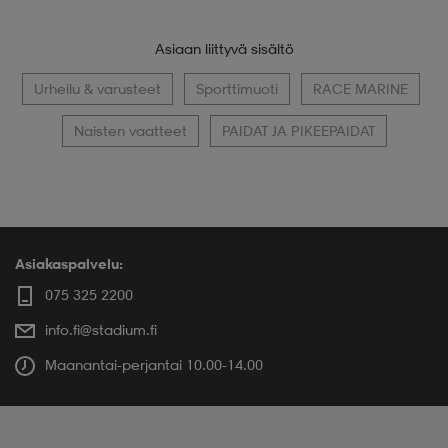
Asiaan liittyvä sisältö
Urheilu & varusteet
Sporttimuoti
RACE MARINE
Naisten vaatteet
PAIDAT JA PIKEEPAIDAT
Asiakaspalvelu:
075 325 2200
info.fi@stadium.fi
Maanantai-perjantai 10.00-14.00