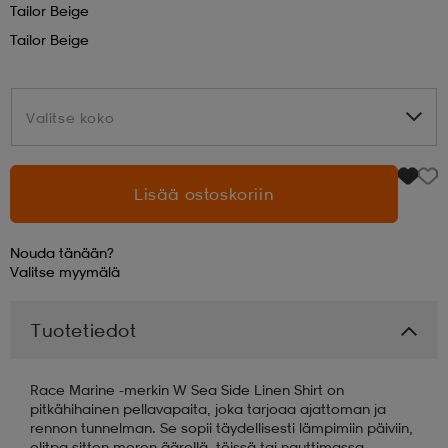
Tailor Beige
Tailor Beige
aatteet
tarvikkeet
set
tarvikkeet
aatteet
Valitse koko
Valitse koko
olasit
asut
set
Lisää ostoskoriin
set
it
a
Nouda tänään?
asut
huolto
asut
Valitse
myymälä
Tuotetiedot
it
it
Race Marine -merkin W Sea Side Linen Shirt on
pitkähihainen pellavapaita, joka tarjoaa ajattoman ja
huolto
huolto
rennon tunnelman. Se sopii täydellisesti lämpimiin päiviin,
olitpa sitten meren äärellä, töissä tai nauttimassa