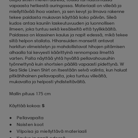
vapaasta hetkestä auringossa. Materiaali on viileää ja
miellyttävää ihoa vasten, ja sen kevyt ja ilmava rakenne
tekee paidasta mukavan käyttää koko päivän. Sileä
kudos antaa kauniin laskeutuvuuden ja luonnollisen
ilmeen, joka tuntuu sekä kesäiseltä että tyylikkäältä.
Paidassa on klassinen kaulus ja napit edessä, mikä tekee
siitä helpon stailata. Hihansuiden mansetit antavat
harkitun viimeistelyn ja mahdollistavat hihojen pitämisen
alhaalla tai kevyesti käärittyinä rennompaa ilmettä
varten. Paita näyttää yhtä hyvältä pellavahousuihin
työnnettynä kuin shortsien päällä vapaasti pidettynä. W
Sea Side Linen Shirt on itsestään selvä valinta, kun haluat
pitkähihainen pellavapaita, joka tuntuu viileältä,
mukavalta ja helposti yhdisteltävältä.
Mallin pituus 175 cm
Käyttää kokoa:
S
Pellavapaita
Naisten koot
Vilpoisa ja miellyttävä materiaali
Kaulus ja napit edessä