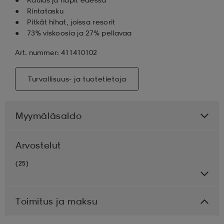
Rintatasku
Pitkät hihat, joissa resorit
73% viskoosia ja 27% pellavaa
Art. nummer: 411410102
Turvallisuus- ja tuotetietoja
Myymäläsaldo
Arvostelut
(25)
Toimitus ja maksu