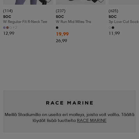
(114)
(237)
(625)
SOC
SOC
SOC
W Regular Fit R-Neck Tee
W Run Mid Miles Ths
3p Low Cut Sock
+2
12,99
11,99
19,99
26,99
Meillä Stadiumilla on useita eri malleja, joista voit valita. Täältä
löydät lisää tuotteita
RACE MARINE