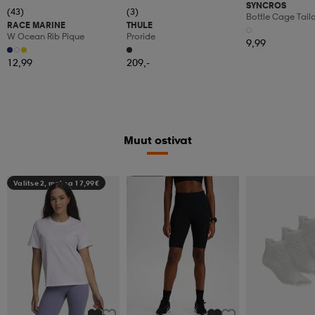
SYNCROS
(43)
(3)
Bottle Cage Tailo
RACE MARINE
THULE
W Ocean Rib Pique
Proride
9,99
12,99
209,-
Muut ostivat
Valitse 2, maksa 17,99€
Member