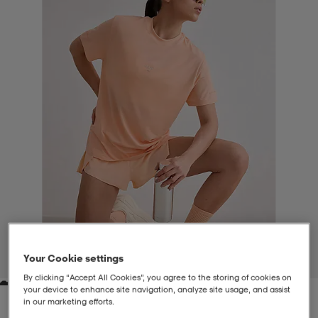
liivit
ikengät
t & pikeepaidat
ikengät
t
saappaat
ingkengät
t
ingkengät
at ja topit
elikengät
dat
engät
engät
t & pikeepaidat
allokengät
t & pikeepaidat
ilykengät
 ja otsapannat
ilykengät
-/Tennis-kengät
t & mekot
andy-/Käsipallo-kengät
eet & lapaset
andy-/Käsipallo-kengät
t & mekot
ikengät
Your Cookie settings
1
/
3
By clicking “Accept All Cookies”, you agree to the storing of cookies on
your device to enhance site navigation, analyze site usage, and assist
allokengät
allokengät
engät
in our marketing efforts.