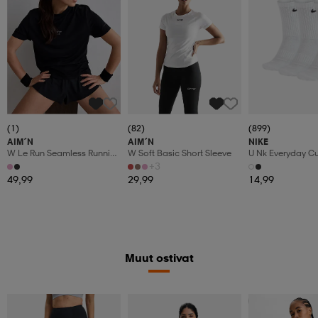
(1)
(82)
(899)
AIM´N
AIM´N
NIKE
W Le Run Seamless Running
W Soft Basic Short Sleeve
U Nk Everyday C
T-Shirt
3pr
+3
49,99
29,99
14,99
Muut ostivat
Superdeal