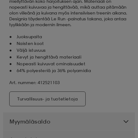
miellyttävän koko harjoituksen ajan. Materiaali on
nopeasti kuivuvaa ja hengittävää, mikä auttaa pitämään
olon viileänä ja kuivana myös intensiivisen treenin aikana.
Designia täydentää Le Run -painatus takana, joka antaa
tyylikkään ja modernin ilmeen.
Juoksupaita
Naisten koot
Väljä istuvuus
Kevyt ja hengittävä materiaali
Nopeasti kuivuvat ominaisuudet
64% polyesteriä ja 36% polyamidia
Art. nummer: 412521103
Turvallisuus- ja tuotetietoja
Myymäläsaldo