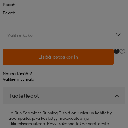
Peach
aatteet
tarvikkeet
set
tarvikkeet
aatteet
Peach
olasit
asut
set
Valitse koko
Valitse koko
set
it
a
Lisää ostoskoriin
Nouda tänään?
asut
huolto
asut
Valitse
myymälä
Tuotetiedot
it
it
Le Run Seamless Running T-shirt on juoksuun kehitetty
treenipaita, joka keskittyy mukavuuteen ja
huolto
huolto
liikkumisvapauteen. Kevyt rakenne tekee vaatteesta