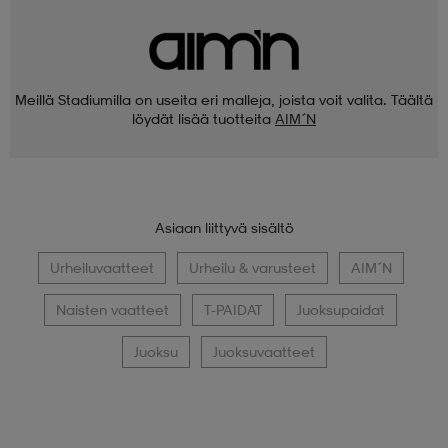
Meillä Stadiumilla on useita eri malleja, joista voit valita. Täältä
löydät lisää tuotteita
AIM´N
Asiaan liittyvä sisältö
Urheiluvaatteet
Urheilu & varusteet
AIM´N
Naisten vaatteet
T-PAIDAT
Juoksupaidat
Juoksu
Juoksuvaatteet