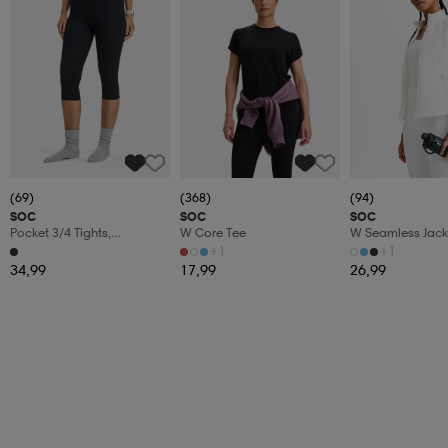
(69)
(368)
(94)
SOC
SOC
SOC
Pocket 3/4 Tights,
W Core Tee
W Seamless Jack
Treenitrikoot, Naisten
+1
+1
34,99
17,99
26,99