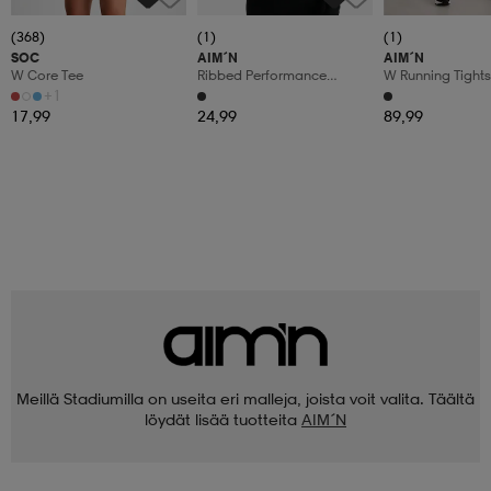
(368)
(1)
(1)
SOC
AIM´N
AIM´N
W Core Tee
Ribbed Performance
W Running Tights
Zipped Cardigan
+1
17,99
24,99
89,99
Meillä Stadiumilla on useita eri malleja, joista voit valita. Täältä
löydät lisää tuotteita
AIM´N