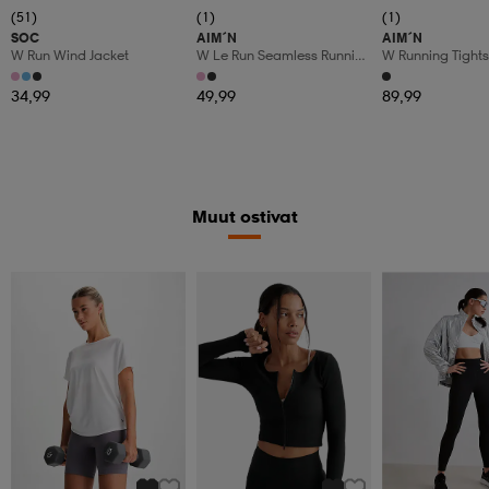
(51)
(1)
(1)
SOC
AIM´N
AIM´N
W Run Wind Jacket
W Le Run Seamless Running
W Running Tights
T-Shirt
34,99
49,99
89,99
Muut ostivat