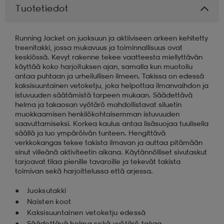
Tuotetiedot
aatteet
tarvikkeet
set
tarvikkeet
aatteet
Running Jacket on juoksuun ja aktiiviseen arkeen kehitetty
treenitakki, jossa mukavuus ja toiminnallisuus ovat
keskiössä. Kevyt rakenne tekee vaatteesta miellyttävän
olasit
asut
set
käyttää koko harjoituksen ajan, samalla kun muotoilu
antaa puhtaan ja urheilullisen ilmeen. Takissa on edessä
kaksisuuntainen vetoketju, joka helpottaa ilmanvaihdon ja
istuvuuden säätämistä tarpeen mukaan. Säädettävä
set
it
a
helma ja takaosan vyötärö mahdollistavat siluetin
muokkaamisen henkilökohtaisemman istuvuuden
saavuttamiseksi. Korkea kaulus antaa lisäsuojaa tuulisella
säällä ja luo ympäröivän tunteen. Hengittävä
asut
huolto
asut
verkkokangas tekee takista ilmavan ja auttaa pitämään
sinut viileänä aktiviteetin aikana. Käytännölliset sivutaskut
tarjoavat tilaa pienille tavaroille ja tekevät takista
toimivan sekä harjoittelussa että arjessa.
it
it
Juoksutakki
Naisten koot
huolto
huolto
Kaksisuuntainen vetoketju edessä
Säädettävä helma sekä vyötärö takaa