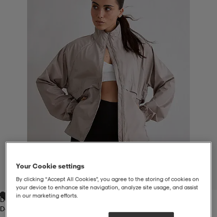
liivit
ikengät
t & pikeepaidat
ikengät
t
saappaat
ingkengät
t
ingkengät
at ja topit
elikengät
dat
engät
engät
t & pikeepaidat
allokengät
t & pikeepaidat
ilykengät
 ja otsapannat
ilykengät
-/Tennis-kengät
t & mekot
andy-/Käsipallo-kengät
eet & lapaset
andy-/Käsipallo-kengät
t & mekot
ikengät
Your Cookie settings
1
/
6
By clicking “Accept All Cookies”, you agree to the storing of cookies on
your device to enhance site navigation, analyze site usage, and assist
in our marketing efforts.
Dark Clay
allokengät
allokengät
engät
Dark Clay