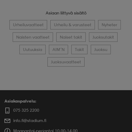
Asiaan liittyvä sisältö
Urheiluvaatteet
Urheilu & varusteet
Nyheter
Naisten vaatteet
Naiset takit
Juoksutakit
Uutuuksia
AIM´N
Takit
Juoksu
Juoksuvaatteet
Asiakaspalvelu:
075 325 2200
info.fi@stadium.fi
Maanantai-perjantai 10.00-14.00