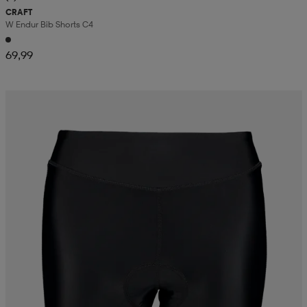
CRAFT
W Endur Bib Shorts C4
aatteet
tarvikkeet
set
tarvikkeet
aatteet
69,99
olasit
asut
set
set
it
a
asut
huolto
asut
it
it
huolto
huolto