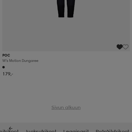
POC
W's Motion Dungaree
179,-
Sivun alkuun
nitrikoot
Juoksutrikoot
Leggingsit
Pyöräilytrikoot