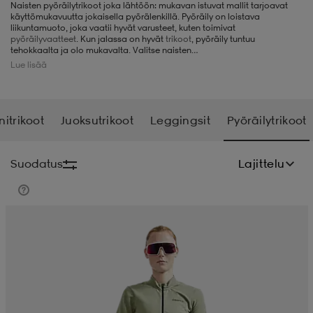
Naisten pyöräilytrikoot joka lähtöön: mukavan istuvat mallit tarjoavat
käyttömukavuutta jokaisella pyörälenkillä. Pyöräily on loistava
liivit
ikengät
t & pikeepaidat
ikengät
t
saappaat
liikuntamuoto, joka vaatii hyvät varusteet, kuten toimivat
pyöräilyvaatteet
. Kun jalassa on hyvät
trikoot
, pyöräily tuntuu
tehokkaalta ja olo mukavalta. Valitse naisten
pyöräilytrikoovalikoimastamme vyötärömallinen tai olkaimellinen malli.
Lue lisää
ingkengät
t
ingkengät
at ja topit
elikengät
nitrikoot
Juoksutrikoot
Leggingsit
Pyöräilytrikoot
dat
engät
engät
t & pikeepaidat
allokengät
Suodatus
Lajittelu
t & pikeepaidat
ilykengät
 ja otsapannat
ilykengät
-/Tennis-kengät
t & mekot
andy-/Käsipallo-kengät
eet & lapaset
andy-/Käsipallo-kengät
t & mekot
ikengät
allokengät
allokengät
engät