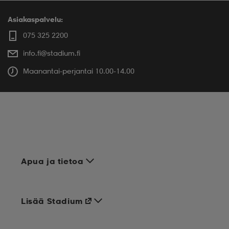
Asiakaspalvelu:
aatteet
tarvikkeet
set
tarvikkeet
aatteet
075 325 2200
info.fi@stadium.fi
olasit
asut
set
Maanantai-perjantai 10.00-14.00
set
it
a
asut
huolto
asut
Apua ja tietoa
it
it
Lisää Stadium
huolto
huolto