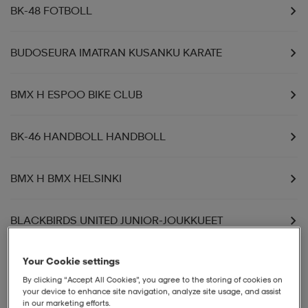
BK-48 FOTBOLL
BUDOSEURA IMATRAN KUSANKU KARATE
BMX H ESPOO BIKE CLUB
BK-46 HANDBOLL HANDBOLL
BMX H BMX HELSINKI
BLACKBIRDS UNITED JUNIOR-JOUKKUEET
Your Cookie settings
BLACKBIRDS UNITED SENIOR-JOUKKUEET
By clicking “Accept All Cookies”, you agree to the storing of cookies on
your device to enhance site navigation, analyze site usage, and assist
BUDOKWAI RY KARATEJAOSTO
in our marketing efforts.