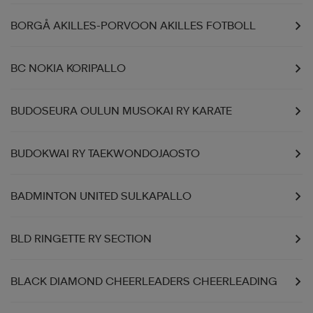
BORGÅ AKILLES-PORVOON AKILLES FOTBOLL
aatteet
tarvikkeet
set
tarvikkeet
aatteet
BC NOKIA KORIPALLO
olasit
asut
set
BUDOSEURA OULUN MUSOKAI RY KARATE
set
it
a
BUDOKWAI RY TAEKWONDOJAOSTO
asut
huolto
asut
BADMINTON UNITED SULKAPALLO
BLD RINGETTE RY SECTION
it
it
BLACK DIAMOND CHEERLEADERS CHEERLEADING
huolto
huolto