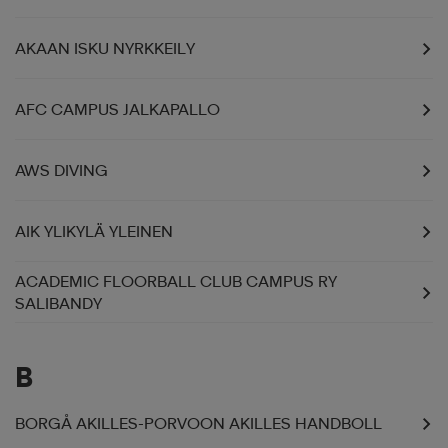
 ja otsapannat
kengät
rrastot
kengät
rit
alit
AKAAN ISKU NYRKKEILY
AFC CAMPUS JALKAPALLO
eet & lapaset
skengät
ihaiset
skengät
tarvikkeet
AWS DIVING
saappaat
saappaat
eet & lapaset
kengät
AIK YLIKYLÄ YLEINEN
rrastot
alit
aatteet
alit
er
ACADEMIC FLOORBALL CLUB CAMPUS RY
SALIBANDY
kengät
aatteet
kengät
rrastot
B
aatteet
ykengät
olasit
ykengät
BORGÅ AKILLES-PORVOON AKILLES HANDBOLL