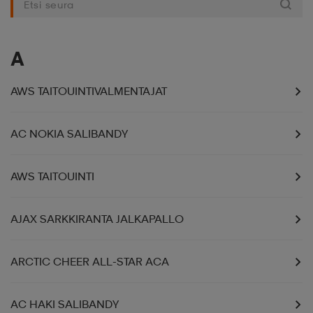
liivit
ikengät
t & pikeepaidat
ikengät
t
saappaat
A
ingkengät
t
ingkengät
at ja topit
elikengät
AWS TAITOUINTIVALMENTAJAT
dat
engät
engät
t & pikeepaidat
allokengät
AC NOKIA SALIBANDY
AWS TAITOUINTI
t & pikeepaidat
ilykengät
 ja otsapannat
ilykengät
-/Tennis-kengät
AJAX SARKKIRANTA JALKAPALLO
t & mekot
andy-/Käsipallo-kengät
eet & lapaset
andy-/Käsipallo-kengät
t & mekot
ikengät
ARCTIC CHEER ALL-STAR ACA
allokengät
allokengät
engät
AC HAKI SALIBANDY